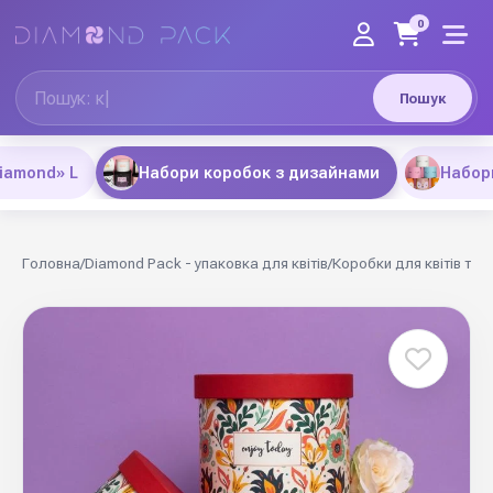
0
Пошук
iamond» L
Набори коробок з дизайнами
Набор
Головна
/
Diamond Pack - упаковка для квітів
/
Коробки для квітів та 