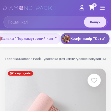
0
Пошук
Калька "Перламутровий кант"
Крафт папір "Соти"
Головна
/
Diamond Pack - упаковка для квітів
/
Рулонне пакування
/
Кра
Хіт продажів