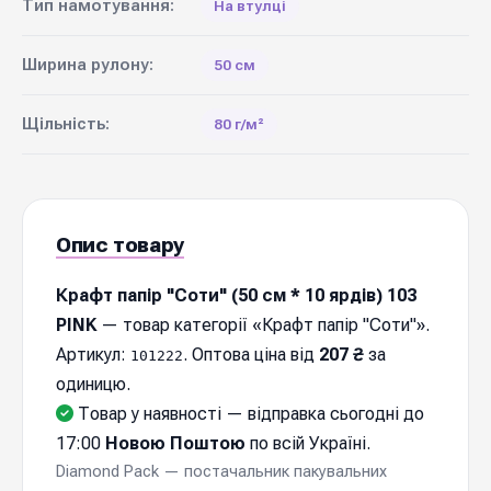
Тип намотування:
На втулці
Ширина рулону:
50 см
Щільність:
80 г/м²
Опис товару
Крафт папір "Соти" (50 см * 10 ярдів) 103
PINK
— товар категорії «Крафт папір "Соти"».
Артикул:
. Оптова ціна від
207 ₴
за
101222
одиницю.
Товар у наявності — відправка cьогодні до
17:00
Новою Поштою
по всій Україні.
Diamond Pack — постачальник пакувальних