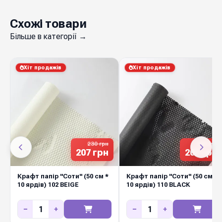
Україні.
Схожі товари
Більше в категорії →
Хіт продажів
Хіт продажів
230 грн
230 грн
207 грн
207 грн
Крафт папір "Соти" (50 см *
Крафт папір "Соти" (50 см *
10 ярдів) 102 BEIGE
10 ярдів) 110 BLACK
−
+
−
+