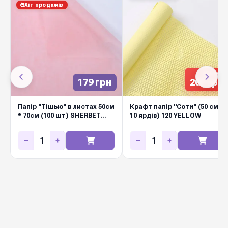
Хіт продажів
80 г/м2
Щільність
Ціна вказана
1 рулон
за
230 грн
179 грн
207 грн
11 пастельних
Кольорова
гама
відтінків
Папір "Тішью" в листах 50см
Крафт папір "Соти" (50 см *
* 70см (100 шт) SHERBET
10 ярдів) 120 YELLOW
PINK
Китай
Виробник
−
+
−
+
Замовляйте у Diamond Pack — стабільна
наявність на складі у Києві, щотижневі нові
надходження, вигідні оптові ціни для
флористичних салонів, маркетів і декораторів.
Швидка відправка Новою Поштою по всій