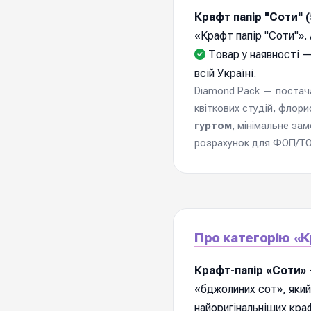
Крафт папір "Соти" (
«Крафт папір "Соти"».
Товар у наявності —
всій Україні.
Diamond Pack — постачал
квіткових студій, флори
гуртом
, мінімальне за
розрахунок для ФОП/ТОВ
Про категорію «К
Крафт-папір «Соти»
«бджолиних сот», який
найоригінальніших краф