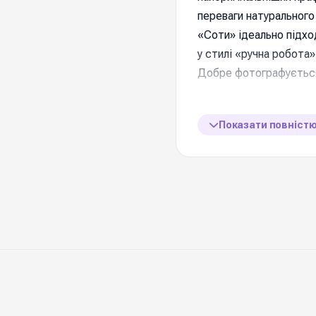
переваги натурального
«Соти» ідеально підход
у стилі «ручна робота»
Добре фотографується 
📋 Характеристик
Показати повніст
Матеріал
Якість
Розмір рулону
Щільність
Ціна вказана за