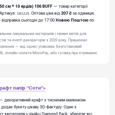
50 см * 10 ярдів) 106 BUFF
— товар категорії
 Артикул:
. Оптова ціна від
207 ₴
за одиницю.
101225
 відправка cьогодні до 17:00
Новою Поштою
по
ьник пакувальних матеріалів і свіжих квітів для
стів та event-декораторів з 2020 року. Працюємо
мовлення — від однієї упаковки. Безготівковий
, онлайн-оплата MonoPay, або готівка при отриманні.
рафт папір "Соти"»
— декоративний крафт з тисненим малюнком
 додає букету цікаву 3D-фактуру. Один з
т-матеріалів у лінійці Diamond Pack: зберігає всі