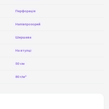
Перфорація
Напівпрозорий
Ширшава
На втулці
50 см
80 г/м²