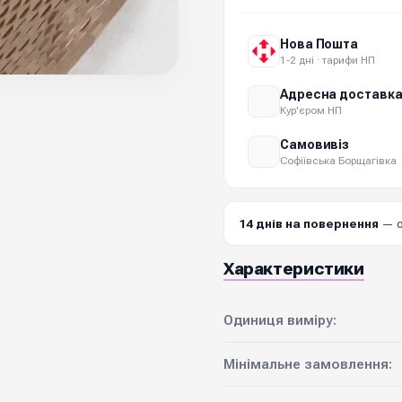
Нова Пошта
1-2 дні · тарифи НП
Адресна доставк
Кур'єром НП
Самовивіз
Софіївська Борщагівка
14 днів на повернення
— о
Характеристики
Одиниця виміру:
Мінімальне замовлення: