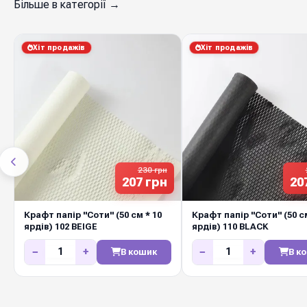
Більше в категорії →
Хіт продажів
Хіт продажів
230 грн
207 грн
20
Крафт папір "Соти" (50 см * 10
Крафт папір "Соти" (50 см
ярдів) 102 BEIGE
ярдів) 110 BLACK
−
+
−
+
В кошик
В к