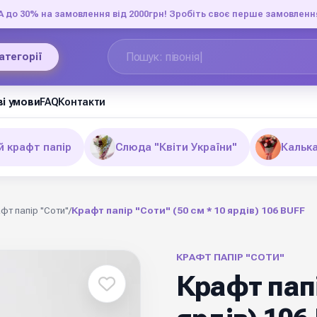
до 30% на замовлення від 2000грн! Зробіть своє перше замовленн
категорії
і умови
FAQ
Контакти
й крафт папір
Слюда "Квіти України"
Кальк
фт папір "Соти"
/
Крафт папір "Соти" (50 см * 10 ярдів) 106 BUFF
КРАФТ ПАПІР "СОТИ"
Крафт папі