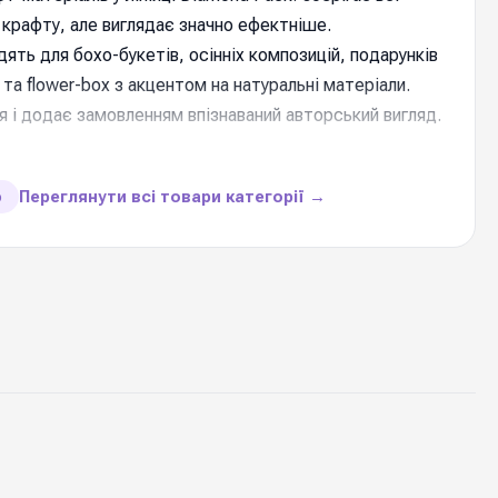
 крафту, але виглядає значно ефектніше.
ять для бохо-букетів, осінніх композицій, подарунків
 та flower-box з акцентом на натуральні матеріали.
і додає замовленням впізнаваний авторський вигляд.
и товару
Переглянути всі товари категорії →
ю
крафт папір целюлозний
преміальна
50 см * 10 ярдів
80 г/м2
1 рулон