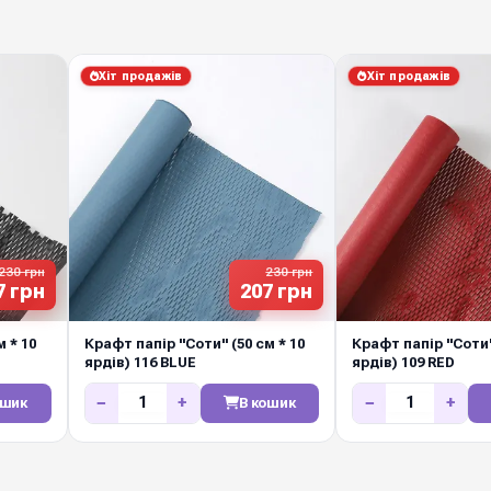
Кольорова гама
Хіт продажів
Хіт продажів
Виробник
Замовляйте у Diamond P
щотижневі нові надходж
маркетів і декораторі
230 грн
230 грн
7 грн
207 грн
 * 10
Крафт папір "Соти" (50 см * 10
Крафт папір "Соти"
ярдів) 116 BLUE
ярдів) 109 RED
−
+
−
+
ошик
В кошик