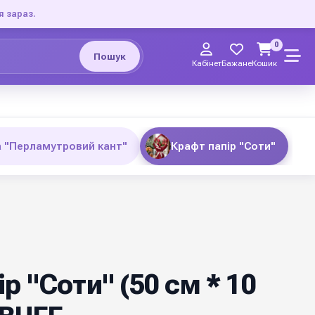
я зараз.
0
Пошук
Кабінет
Бажане
Кошик
а "Перламутровий кант"
Крафт папір "Соти"
р "Соти" (50 см * 10