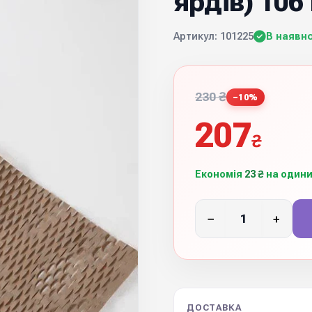
ярдів) 106
Артикул: 101225
В наявно
230 ₴
−10%
207
₴
Економія
23 ₴
на одини
−
+
ДОСТАВКА