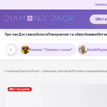
ЗНИЖКА 
Всі 
Про нас
Доставка
Оплата
Повернення та обмін
Знижки
Оптов
radient"
Калька "Смужка тонка"
Білий/бури
Головна
/
Diamond Pack - упаковка для квітів
/
Рулонне пакування
/
Кра
Хіт продажів