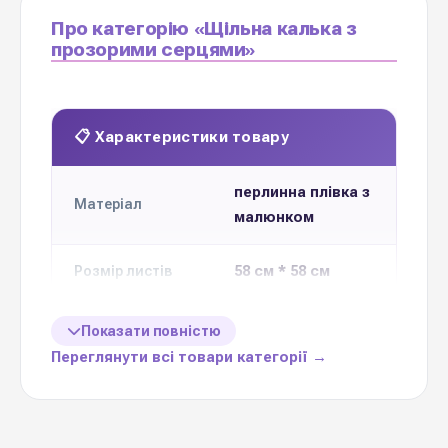
Про категорію «Щільна калька з
прозорими серцями»
📋 Характеристики товару
перлинна плівка з
Матеріал
малюнком
58 см * 58 см
Розмір листів
Кількість в
Показати повністю
20 листів
упаковці
Переглянути всі товари категорії →
1 упаковку
Ціна вказана за