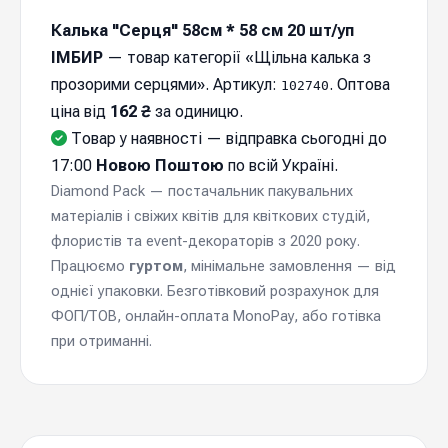
Калька "Серця" 58см * 58 см 20 шт/уп
ІМБИР
— товар категорії «Щільна калька з
прозорими серцями». Артикул:
. Оптова
102740
ціна від
162 ₴
за одиницю.
Товар у наявності — відправка cьогодні до
17:00
Новою Поштою
по всій Україні.
Diamond Pack — постачальник пакувальних
матеріалів і свіжих квітів для квіткових студій,
флористів та event-декораторів з 2020 року.
Працюємо
гуртом
, мінімальне замовлення — від
однієї упаковки. Безготівковий розрахунок для
ФОП/ТОВ, онлайн-оплата MonoPay, або готівка
при отриманні.