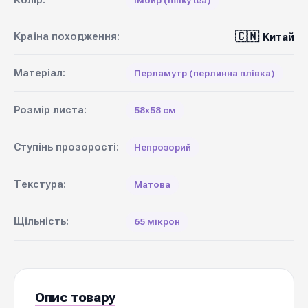
Колір:
Імбир (milky tea)
🇨🇳
Країна походження:
Китай
Матеріал:
Перламутр (перлинна плівка)
Розмір листа:
58х58 см
Ступінь прозорості:
Непрозорий
Текстура:
Матова
Щільність:
65 мікрон
Опис товару