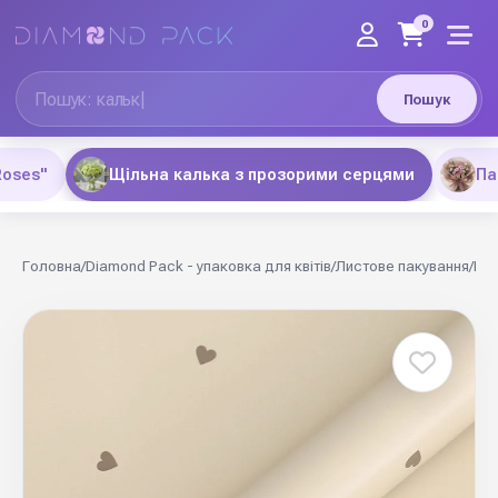
0
Пошук
Roses"
Щільна калька з прозорими серцями
Па
Головна
/
Diamond Pack - упаковка для квітів
/
Листове пакування
/
Щіл