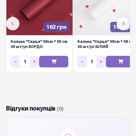
162 грн
162 грн
Калька "Серця" 58см * 58 см
Калька "Серця" 58см * 58 см
20 шт/уп БОРДО
20 шт/уп БІЛИЙ
−
+
−
+
Відгуки покупців
(0)