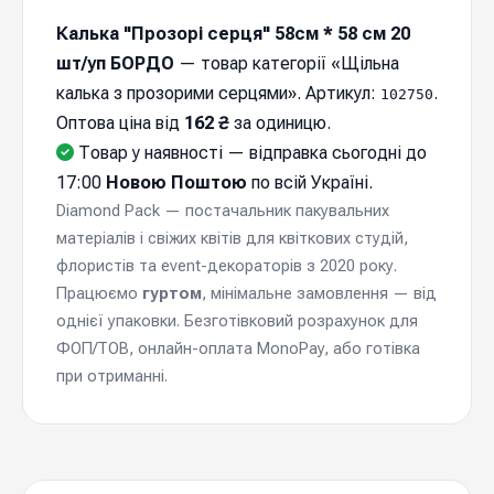
Калька "Прозорі серця" 58см * 58 см 20
шт/уп БОРДО
— товар категорії «Щільна
калька з прозорими серцями». Артикул:
.
102750
Оптова ціна від
162 ₴
за одиницю.
Товар у наявності — відправка cьогодні до
17:00
Новою Поштою
по всій Україні.
Diamond Pack — постачальник пакувальних
матеріалів і свіжих квітів для квіткових студій,
флористів та event-декораторів з 2020 року.
Працюємо
гуртом
, мінімальне замовлення — від
однієї упаковки. Безготівковий розрахунок для
ФОП/ТОВ, онлайн-оплата MonoPay, або готівка
при отриманні.