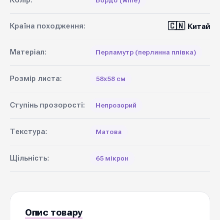
Колір:
Бордо (wine)
🇨🇳
Країна походження:
Китай
Матеріал:
Перламутр (перлинна плівка)
Розмір листа:
58х58 см
Ступінь прозорості:
Непрозорий
Текстура:
Матова
Щільність:
65 мікрон
Опис товару