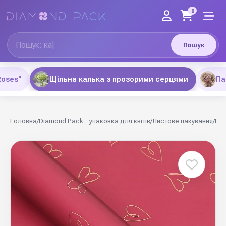
0
Пошук
Roses"
Щільна калька з прозорими серцями
Па
Головна
/
Diamond Pack - упаковка для квітів
/
Листове пакування
/
Щіл