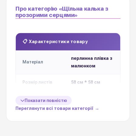
Про категорію «Щільна калька з
прозорими серцями»
📋 Характеристики товару
перлинна плівка з
Матеріал
малюнком
58 см * 58 см
Розмір листів
Кількість в
Показати повністю
20 листів
упаковці
Переглянути всі товари категорії →
1 упаковку
Ціна вказана за