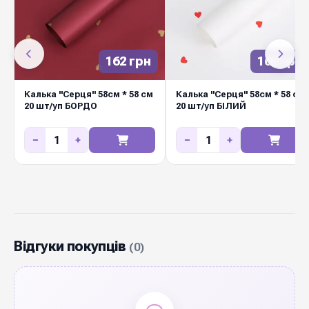
162 грн
162 грн
Калька "Серця" 58см * 58 см
Калька "Серця" 58см * 58 см
20 шт/уп БОРДО
20 шт/уп БІЛИЙ
−
+
−
+
Відгуки покупців
(0)