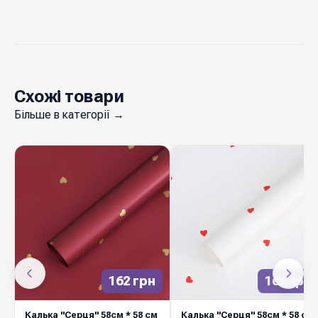
100 %
Вологостійкість
Китай
Виробник
Схожі товари
До Дня закоханих та 8 березня
— якісне
Більше в категорії →
флористичне рішення від Diamond Pack для
професійної роботи у квітковому бізнесі.
Продуманий дизайн, надійне виконання,
стабільна якість кожної партії та широкий
асортимент дозволяють флористам
зосередитися на головному — створенні
красивих композицій для клієнтів. Замовляйте
оптом — стабільна наявність на складі у Києві
162 грн
162 грн
та швидка доставка Новою Поштою по всій
Україні.
Калька "Серця" 58см * 58 см
Калька "Серця" 58см * 58 см