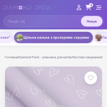
0
Пошук
Roses"
Щільна калька з прозорими серцями
Па
Головна
/
Diamond Pack - упаковка для квітів
/
Листове пакування
/
Щіл