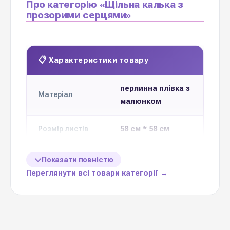
Про категорію «Щільна калька з
прозорими серцями»
📋 Характеристики товару
перлинна плівка з
Матеріал
малюнком
58 см * 58 см
Розмір листів
Кількість в
Показати повністю
20 листів
упаковці
Переглянути всі товари категорії →
1 упаковку
Ціна вказана за
65 мікрон
Щільність