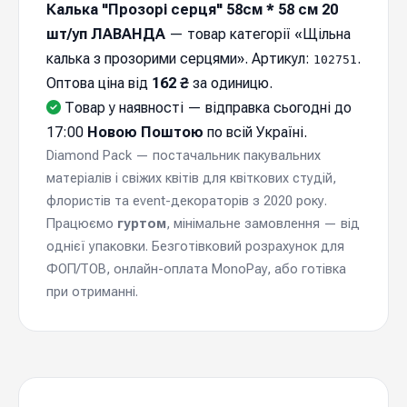
Калька "Прозорі серця" 58см * 58 см 20
шт/уп ЛАВАНДА
— товар категорії «Щільна
калька з прозорими серцями». Артикул:
.
102751
Оптова ціна від
162 ₴
за одиницю.
Товар у наявності — відправка cьогодні до
17:00
Новою Поштою
по всій Україні.
Diamond Pack — постачальник пакувальних
матеріалів і свіжих квітів для квіткових студій,
флористів та event-декораторів з 2020 року.
Працюємо
гуртом
, мінімальне замовлення — від
однієї упаковки. Безготівковий розрахунок для
ФОП/ТОВ, онлайн-оплата MonoPay, або готівка
при отриманні.