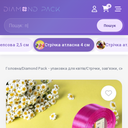
0
Пошук
репсова 2,5 см
Стрічка атласна 4 см
Стрічка ат
Головна
/
Diamond Pack - упаковка для квітів
/
Стрічки, зав'язки, скот