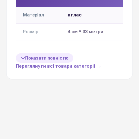
атлас
Матеріал
4 см * 33 метри
Розмір
Кількість в
5 шт
упаковці
Показати повністю
Переглянути всі товари категорії →
Ціна вказана
1 шт
за
різноманітне
Призначення
декорування
Китай
Виробник
Стрічка атласна 4 см
— важлива деталь, яка