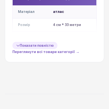
атлас
Матеріал
4 см * 33 метри
Розмір
Кількість в
5 шт
упаковці
Показати повністю
Переглянути всі товари категорії →
Ціна вказана
1 шт
за
різноманітне
Призначення
декорування
Китай
Виробник
Стрічка атласна 4 см
— важлива деталь, яка