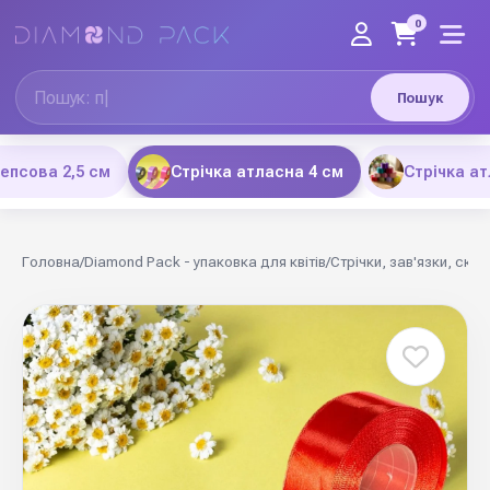
0
Пошук
репсова 2,5 см
Стрічка атласна 4 см
Стрічка ат
Головна
/
Diamond Pack - упаковка для квітів
/
Стрічки, зав'язки, скот