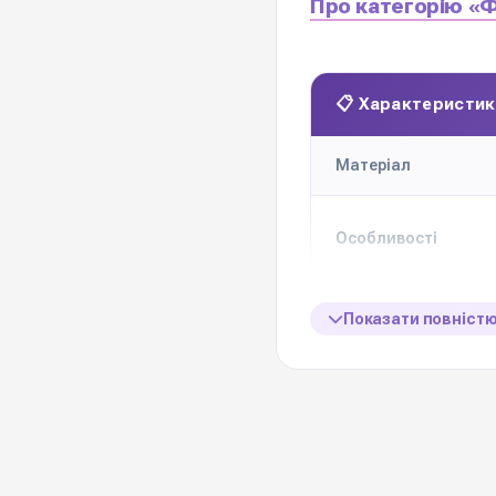
Про категорію «
📋 Характеристик
Матеріал
Особливості
Розмір
Показати повніст
Ціна вказана за
Кольорова гама
Виробник