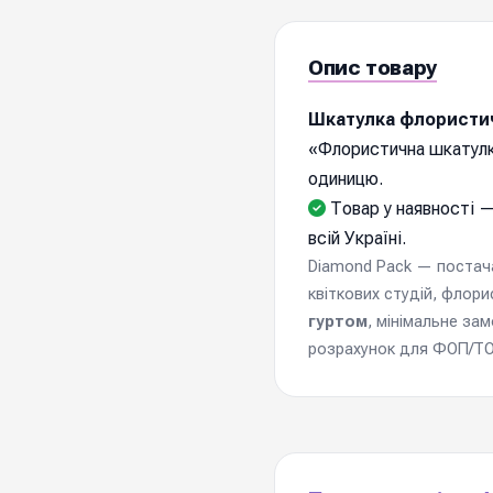
Опис товару
Шкатулка флористич
«Флористична шкатулк
одиницю.
Товар у наявності —
всій Україні.
Diamond Pack — постачал
квіткових студій, флори
гуртом
, мінімальне за
розрахунок для ФОП/ТОВ