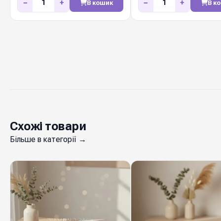
−
+
−
+
В кошик
В к
Схожі товари
Більше в категорії →