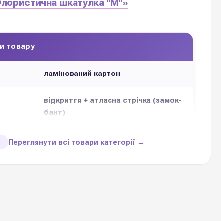
Флористична шкатулка "М"»
и товару
ламінований картон
відкриття + атласна стрічка (замок-
бант)
24,5 см / 16,5 см / Н 6,5 см
Переглянути всі товари категорії →
ю
1 шт
3 пастельних відтінка
Україна