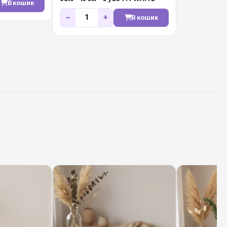
В кошик
−
+
В кошик