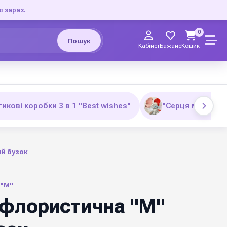
я зараз.
0
Пошук
Кабінет
Бажане
Кошик
икові коробки 3 в 1 "Best wishes"
"Серця малі" д
й бузок
"М"
флористична "М"