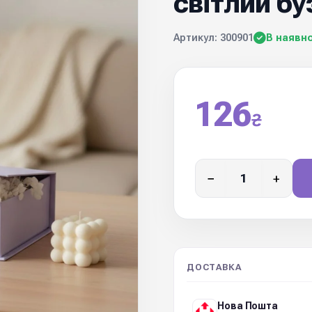
світлий бу
Артикул: 300901
В наявно
126
₴
−
+
ДОСТАВКА
Нова Пошта