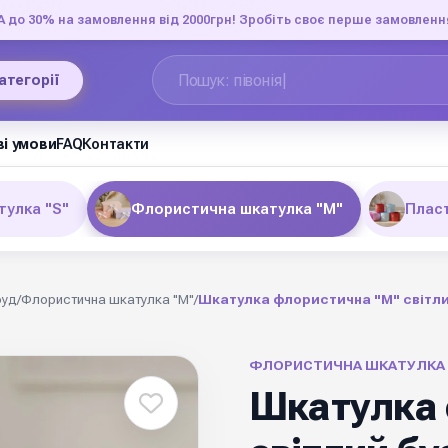
до 30% на замовлення від 2000грн! Зробіть своє перше замовленн
категорії
і умови
FAQ
Контакти
улка "S"
Флористична шкатулка "М"
Пласт
фуд
/
Флористична шкатулка "М"
/
Шкатулка флористична "М" світли
ФЛОРИСТИЧНА ШКАТУЛКА 
Шкатулка 