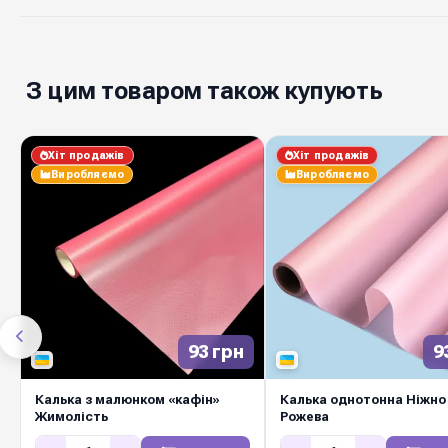
З цим товаром також купують
Хіт продажів
Хіт продажів
Виробляємо
Виробляємо
93 грн
9
Калька з малюнком «кафін»
Калька однотонна Ніжно 
Жимолість
Рожева