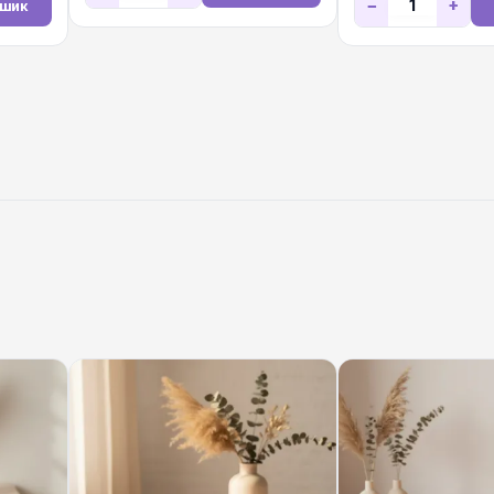
−
+
ошик