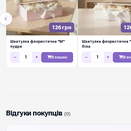
126 грн
12
Шкатулка флористична "М"
Шкатулка флористична 
пудра
біла
−
+
−
+
В кошик
В к
Відгуки покупців
(0)