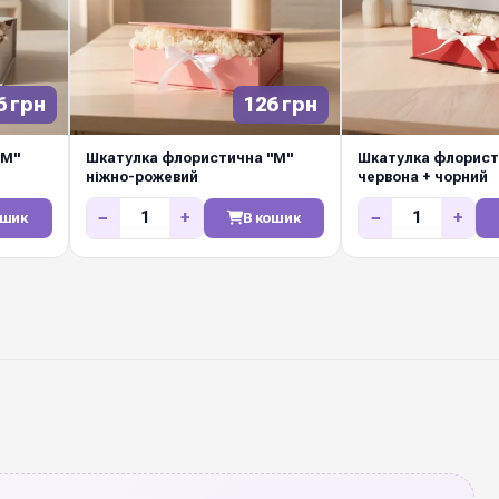
6 грн
126 грн
"М"
Шкатулка флористична "М"
Шкатулка флорист
ніжно-рожевий
червона + чорний
−
+
−
+
ошик
В кошик