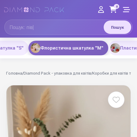
0
Пошук
атулка "S"
Флористична шкатулка "М"
Пластик
Головна
/
Diamond Pack - упаковка для квітів
/
Коробки для квітів та 