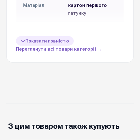
картон першого
Матеріал
гатунку
Формат
Друк тисненням
друку
Показати повністю
Переглянути всі товари категорії →
10 см * 7 см
Розмір
Кількість в
10 шт
упаковці
Ціна вказана
1 упаковку (10 шт)
за
тематичне
З цим товаром також купують
доповнення до
Призначення
букету