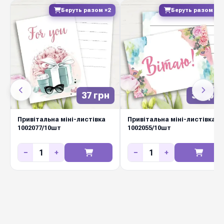
Беруть разом ×2
Беруть разом ×2
Україна
Виробник
Листівки міні з тисненням
— елегантний
спосіб передати теплі слова разом із квітами.
Якісний щільний картон, охайний друк,
приємний на дотик матеріал та сучасний
37 грн
37 грн
дизайн роблять листівку повноцінною
частиною подарунка. Підходить для весіль,
Привітальна міні-листівка
Привітальна міні-листівка
днів народження, корпоративних свят, ювілеїв
1002077/10шт
1002055/10шт
та щоденних флористичних замовлень.
−
+
−
+
Замовляйте оптом у Diamond Pack —
різноманітний асортимент на будь-яку подію.