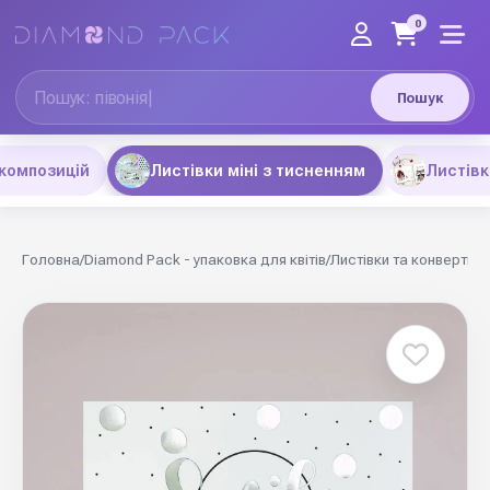
0
Пошук
композицій
Листівки міні з тисненням
Листівк
Головна
/
Diamond Pack - упаковка для квітів
/
Листівки та конверти
/
Л