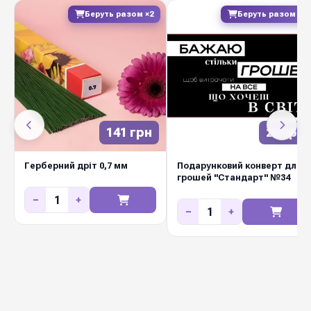
Беруть разом ×2
Беруть разом ×2
Україна
Виробник
Листівки міні з тисненням
— елегантний
спосіб передати теплі слова разом із квітами.
Якісний щільний картон, охайний друк,
приємний на дотик матеріал та сучасний
141 грн
24 грн
дизайн роблять листівку повноцінною
частиною подарунка. Підходить для весіль,
Герберний дріт 0,7 мм
Подарунковий конверт для
днів народження, корпоративних свят, ювілеїв
грошей "Стандарт" №34
та щоденних флористичних замовлень.
−
+
−
+
Замовляйте оптом у Diamond Pack —
різноманітний асортимент на будь-яку подію.