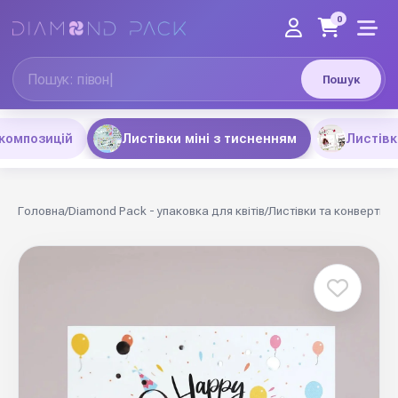
0
Пошук
композицій
Листівки міні з тисненням
Листівк
Головна
/
Diamond Pack - упаковка для квітів
/
Листівки та конверти
/
Л