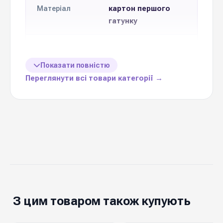
картон першого
Матеріал
гатунку
Формат
Друк тисненням
друку
Показати повністю
Переглянути всі товари категорії →
10 см * 7 см
Розмір
Кількість в
10 шт
упаковці
Ціна вказана
1 упаковку (10 шт)
за
тематичне
З цим товаром також купують
доповнення до
Призначення
букету