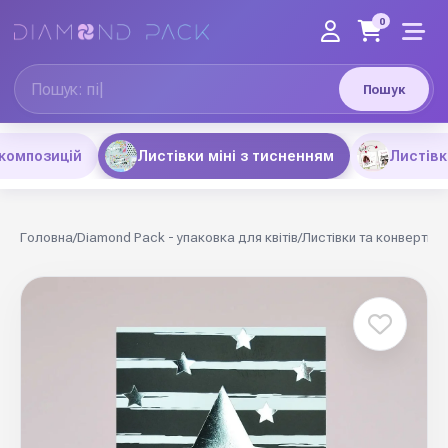
0
Пошук
композицій
Листівки міні з тисненням
Листівк
Головна
/
Diamond Pack - упаковка для квітів
/
Листівки та конверти
/
Л