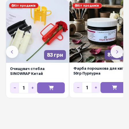
Хіт продажів
Хіт продажів
Україна
Виробник
Листівки міні з тисненням
— елегантний
спосіб передати теплі слова разом із квітами.
Якісний щільний картон, охайний друк,
приємний на дотик матеріал та сучасний
870 грн
83 грн
дизайн роблять листівку повноцінною
частиною подарунка. Підходить для весіль,
Фарба порошкова для квітів
Очищувач стебла
днів народження, корпоративних свят, ювілеїв
50гр Пурпурна
SINOWRAP Китай
та щоденних флористичних замовлень.
−
+
−
+
Замовляйте оптом у Diamond Pack —
різноманітний асортимент на будь-яку подію.