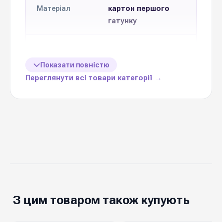
картон першого
Матеріал
гатунку
Формат
Друк тисненням
друку
Показати повністю
Переглянути всі товари категорії →
10 см * 7 см
Розмір
Кількість в
10 шт
упаковці
Ціна вказана
1 упаковку (10 шт)
за
тематичне
З цим товаром також купують
доповнення до
Призначення
букету