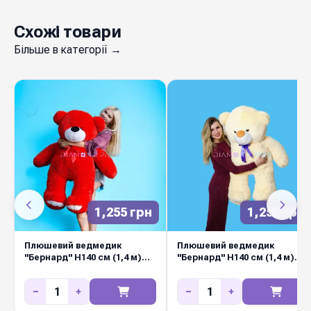
Ведмедики "Бернард" Н140 см
— милий
Схожі товари
компаньйон для букета або самостійний
Більше в категорії →
подарунок, який точно викличе усмішку. Якісні
матеріали, безпечні для дітей наповнювачі,
акуратні шви та приємна на дотик тканина.
Підходить для композицій на виписку з
пологового, день народження, 14 лютого та 8
березня. Замовляйте оптом у Diamond Pack —
популярні сезонні позиції завжди в наявності.
1,255 грн
1,255 грн
Плюшевий ведмедик
Плюшевий ведмедик
"Бернард" Н140 см (1,4 м)
"Бернард" Н140 см (1,4 м)
ЧЕРВОНИЙ
ПЕРСИКОВИЙ
−
+
−
+