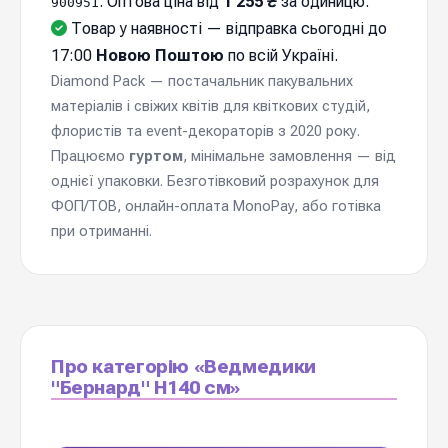
. Оптова ціна від
1 255 ₴
за одиницю.
900951
Товар у наявності — відправка cьогодні до
17:00
Новою Поштою
по всій Україні.
Diamond Pack — постачальник пакувальних
матеріалів і свіжих квітів для квіткових студій,
флористів та event-декораторів з 2020 року.
Працюємо
гуртом
, мінімальне замовлення — від
однієї упаковки. Безготівковий розрахунок для
ФОП/ТОВ, онлайн-оплата MonoPay, або готівка
при отриманні.
Про категорію «Ведмедики
"Бернард" Н140 см»