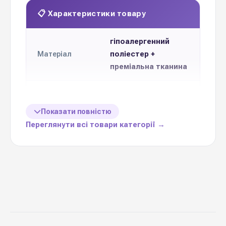
📋 Характеристики товару
гіпоалергенний
поліестер +
Матеріал
преміальна тканина
140 см
Висота
Показати повністю
Ціна
Переглянути всі товари категорії →
1 одиницю
вказаназа
неймовірний
подарунок та
Призначення
додаток до букету
Україна
Виробник