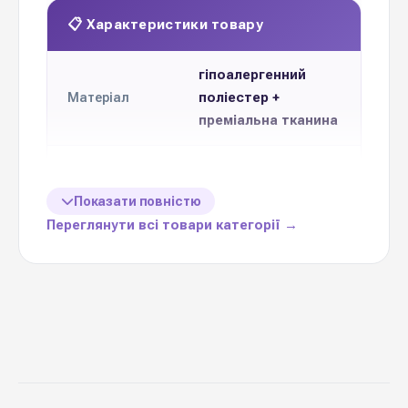
📋 Характеристики товару
гіпоалергенний
поліестер +
Матеріал
преміальна тканина
140 см
Висота
Показати повністю
Ціна
Переглянути всі товари категорії →
1 одиницю
вказаназа
неймовірний
подарунок та
Призначення
додаток до букету
Україна
Виробник