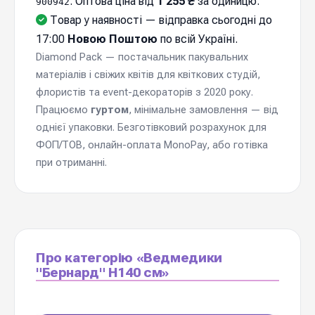
. Оптова ціна від
1 255 ₴
за одиницю.
900942
Товар у наявності — відправка cьогодні до
17:00
Новою Поштою
по всій Україні.
Diamond Pack — постачальник пакувальних
матеріалів і свіжих квітів для квіткових студій,
флористів та event-декораторів з 2020 року.
Працюємо
гуртом
, мінімальне замовлення — від
однієї упаковки. Безготівковий розрахунок для
ФОП/ТОВ, онлайн-оплата MonoPay, або готівка
при отриманні.
Про категорію «Ведмедики
"Бернард" Н140 см»