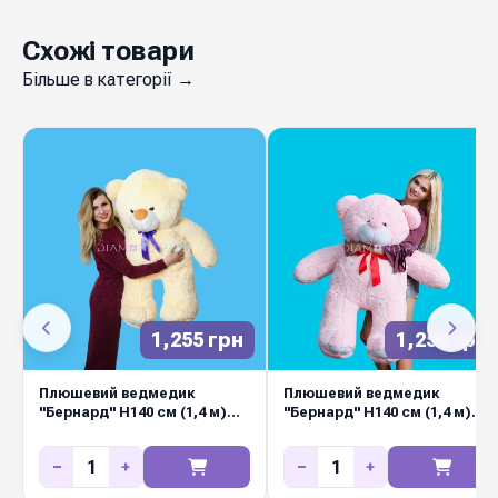
Ведмедики "Бернард" Н140 см
— милий
Схожі товари
компаньйон для букета або самостійний
Більше в категорії →
подарунок, який точно викличе усмішку. Якісні
матеріали, безпечні для дітей наповнювачі,
акуратні шви та приємна на дотик тканина.
Підходить для композицій на виписку з
пологового, день народження, 14 лютого та 8
березня. Замовляйте оптом у Diamond Pack —
популярні сезонні позиції завжди в наявності.
1,255 грн
1,255 грн
Плюшевий ведмедик
Плюшевий ведмедик
"Бернард" Н140 см (1,4 м)
"Бернард" Н140 см (1,4 м)
ПЕРСИКОВИЙ
РОЖЕВИЙ
−
+
−
+