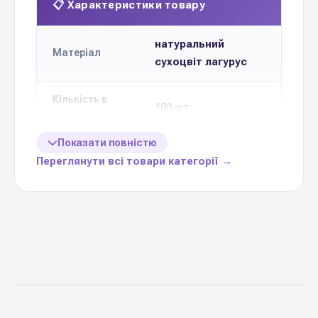
📋 Характеристики товару
натуральний
Матеріал
сухоцвіт лагурус
Кількість в
100 шт
упаковці
Показати повністю
Ціна вказана
1 упаковку
Переглянути всі товари категорії →
за
Кольорова
17 кольорів
гама
Китай
Виробник
Лагурус
— декоративна позиція, яка додає