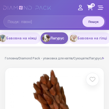
0
Пошук
Бавовна на ніжці
Лагурус
Бавовна на гілці
Головна
/
Diamond Pack - упаковка для квітів
/
Сухоцвіти
/
Лагурус
/
Нат