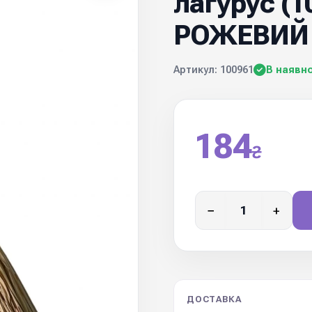
лагурус (1
РОЖЕВИЙ
Артикул: 100961
В наявно
184
₴
−
+
ДОСТАВКА