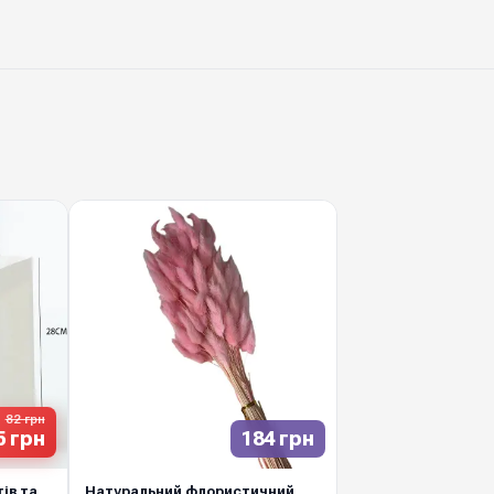
Лагурус
— декоративн
святкового настрою. Як
усе, щоб ваша робота в
Актуальна сезонна поз
вітринних композиціях
Pack.
82 грн
5 грн
184 грн
ів та
Натуральний флористичний