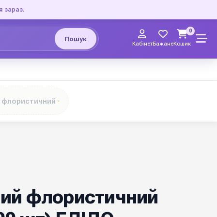
я зараз.
0
Пошук
Кабінет
Бажане
Кошик
 флористичний
ий флористичний