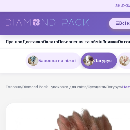
ЗНИЖКА 
Всі 
Про нас
Доставка
Оплата
Повернення та обмін
Знижки
Оптов
Бавовна на ніжці
Лагурус
Головна
/
Diamond Pack - упаковка для квітів
/
Сухоцвіти
/
Лагурус
/
Нат