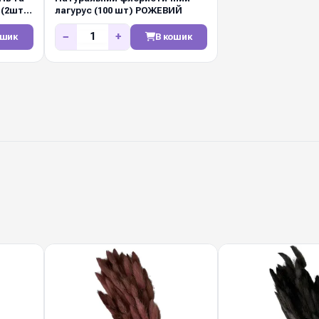
 (2шт/
лагурус (100 шт) РОЖЕВИЙ
−
+
ошик
В кошик