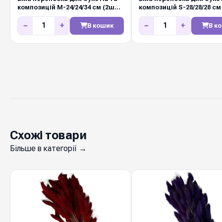
композицій М-24/24/34 см (2шт/
композицій S-28/28/28 см
упак)
упак)
−
+
−
+
В кошик
В к
Схожі товари
Більше в категорії →