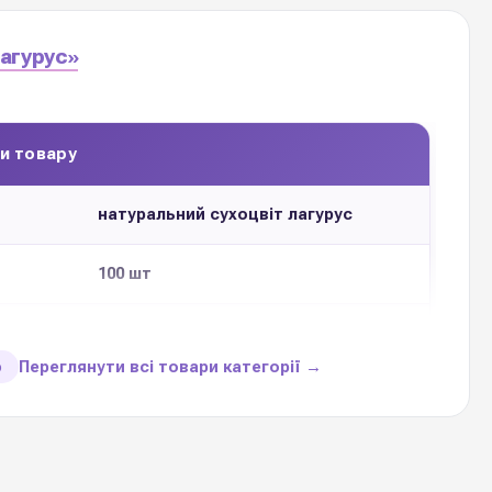
агурус»
и товару
натуральний сухоцвіт лагурус
100 шт
1 упаковку
Переглянути всі товари категорії →
ю
17 кольорів
Китай