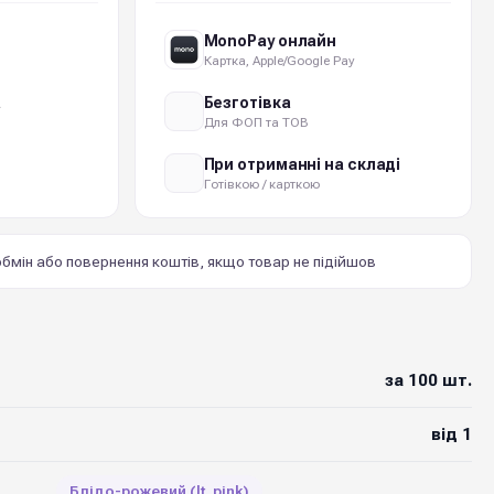
MonoPay онлайн
Картка, Apple/Google Pay
а
Безготівка
Для ФОП та ТОВ
При отриманні на складі
Готівкою / карткою
бмін або повернення коштів, якщо товар не підійшов
за 100 шт.
від 1
Блідо-рожевий (lt. pink)