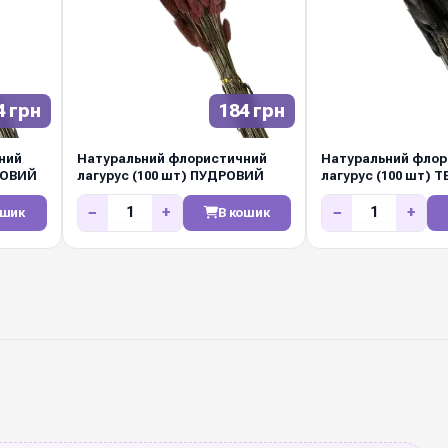
4 грн
184 грн
ний
Натуральний флористичний
Натуральний фло
ТОВИЙ
лагурус (100 шт) ПУДРОВИЙ
лагурус (100 шт)
−
+
−
+
ошик
В кошик