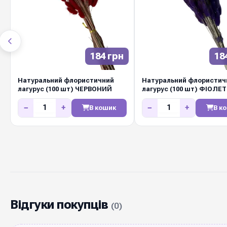
184 грн
18
Натуральний флористичний
Натуральний флористич
лагурус (100 шт) ЧЕРВОНИЙ
лагурус (100 шт) ФІОЛЕ
−
+
−
+
В кошик
В к
Відгуки покупців
(0)