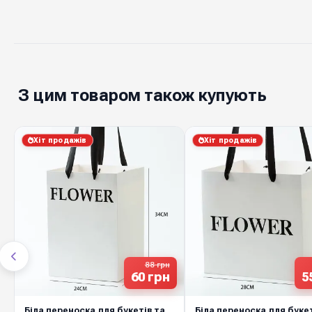
З цим товаром також купують
Хіт продажів
Хіт продажів
88 грн
60 грн
5
Біла переноска для букетів та
Біла переноска для букет