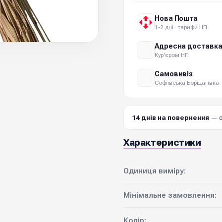
Нова Пошта
1-2 дні · тарифи НП
Адресна доставк
Кур'єром НП
Самовивіз
Софіївська Борщагівка
14 днів на повернення
— о
Характеристики
Одиниця виміру:
Мінімальне замовлення:
Колір: