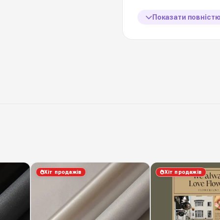
Щільність
Показати повніст
Кількість в упаковці
Ціна вказана за
Вологостійкість
Виробник
Матовий перламутр 
усіма потрібними хара
стійкі кольори, добра 
Хіт продажів
Хіт продажів
вологостійкість. Мате
плямить руки. Diamond
колекцій — у складі в 
салонів і маркетів.