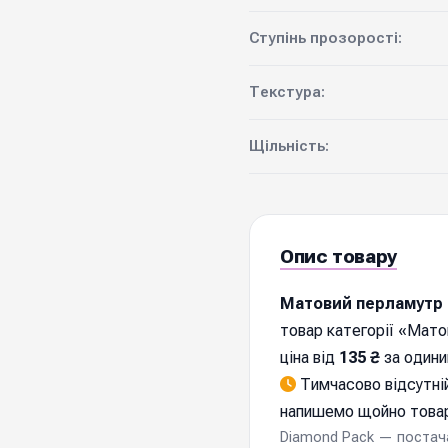
Ступінь прозорості:
Текстура:
Щільність:
Опис товару
Матовий перламутр в
товар категорії «Мато
ціна від
135 ₴
за одини
Тимчасово відсутній
напишемо щойно товар
Diamond Pack — постачал