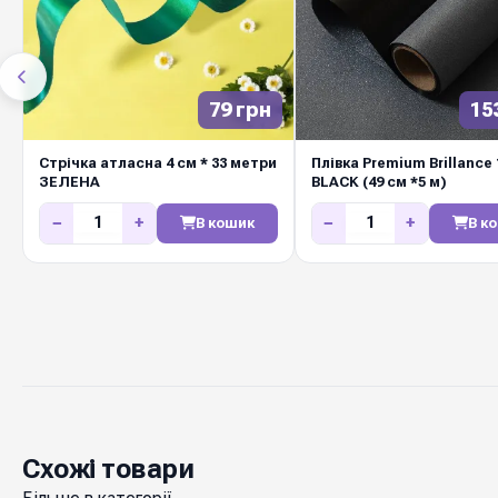
79 грн
15
Стрічка атласна 4 см * 33 метри
Плівка Premium Brillance 
ЗЕЛЕНА
BLACK (49 см *5 м)
−
+
−
+
В кошик
В к
Схожі товари