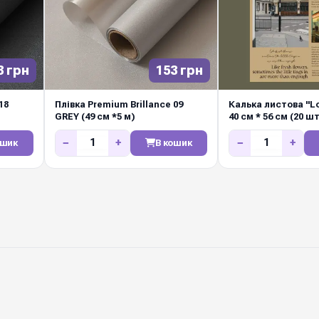
3 грн
153 грн
18
Плівка Premium Brillance 09
Калька листова "Lo
GREY (49 см *5 м)
40 см * 56 см (20 ш
−
+
−
+
ошик
В кошик