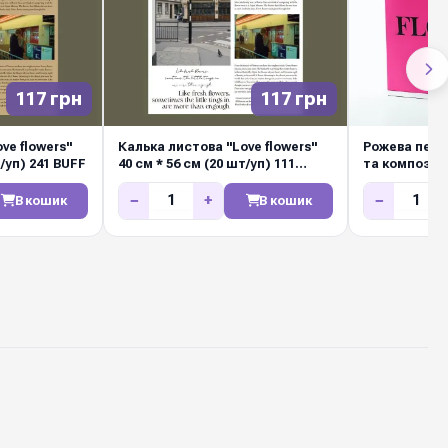
117 грн
117 грн
ve flowers"
Калька листова "Love flowers"
Рожева пере
т/уп) 241 BUFF
40 см * 56 см (20 шт/уп) 111
та композиці
WHITE
(2шт/упак)
−
+
−
В кошик
В кошик