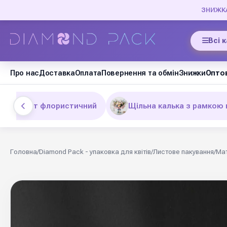
ЗНИЖКА 
Всі 
Про нас
Доставка
Оплата
Повернення та обмін
Знижки
Оптов
Оксамит флористичний
Щільна калька з рамкою 
Головна
/
Diamond Pack - упаковка для квітів
/
Листове пакування
/
Мат