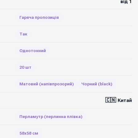
від 1
Гаряча пропозиція
Так
Однотонний
20 шт
Матовий (напівпрозорий)
Чорний (black)
🇨🇳
Китай
Перламутр (перлинна плівка)
58х58 см