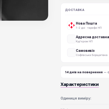
ДОСТАВКА
Нова Пошта
1-2 дні · тарифи НП
Адресна доставк
Кур'єром НП
Самовивіз
Софіївська Борщагівка
14 днів на повернення
— о
Характеристики
Одиниця виміру: