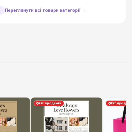
65 мікрон
Переглянути всі товари категорії →
ю
20 листів
1 упаковку
100 %
Китай
в листах
— професійне флористичне пакування з
ктеристиками для щоденної роботи: рівний зріз,
еластичність при складанні заломів, висока
Хіт продажів
Хіт продажі
ріал добре тримає форму букета, не рветься і не
 Pack постачає його оптом з регулярним оновленням
Києві завжди є актуальні відтінки для флористичних