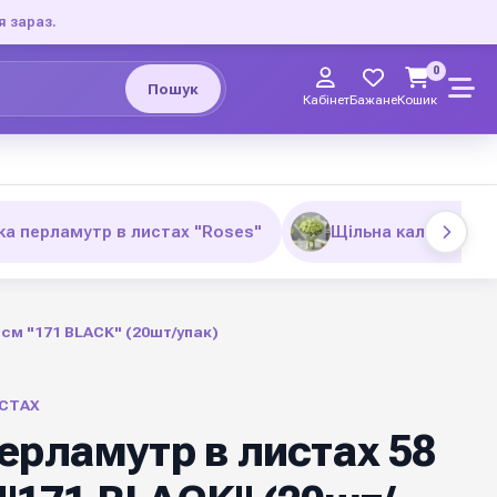
я зараз.
0
Пошук
Кабінет
Бажане
Кошик
ка перламутр в листах "Roses"
Щільна калька з п
 см "171 BLACK" (20шт/упак)
СТАХ
ерламутр в листах 58