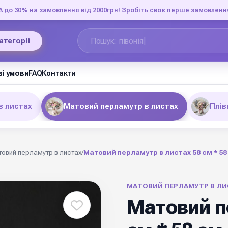
до 30% на замовлення від 2000грн! Зробіть своє перше замовленн
категорії
і умови
FAQ
Контакти
в листах
Матовий перламутр в листах
Плів
овий перламутр в листах
/
Матовий перламутр в листах 58 см * 58
МАТОВИЙ ПЕРЛАМУТР В ЛИ
Матовий п