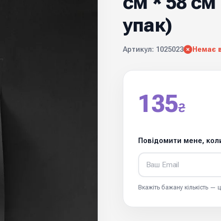
см * 58 см
упак)
Артикул: 1025023
Немає 
135
₴
Повідомити мене, коли
Вкажіть бажану кількість —