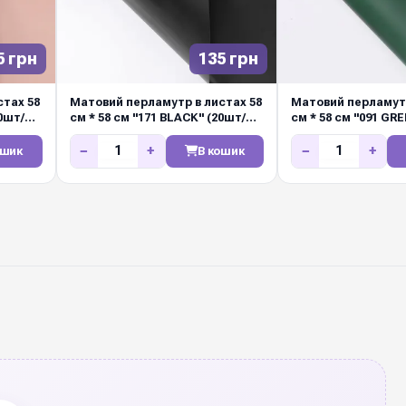
5 грн
135 грн
тах 58
Матовий перламутр в листах 58
Матовий перламутр
0шт/
см * 58 см "171 BLACK" (20шт/
см * 58 см "091 GR
упак)
упак)
−
+
−
+
ошик
В кошик