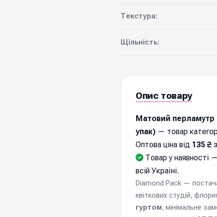
Текстура:
Щільність:
Опис товару
Матовий перламутр в
упак)
— товар категор
Оптова ціна від
135 ₴
з
Товар у наявності —
всій Україні.
Diamond Pack — постачал
квіткових студій, флори
гуртом
, мінімальне за