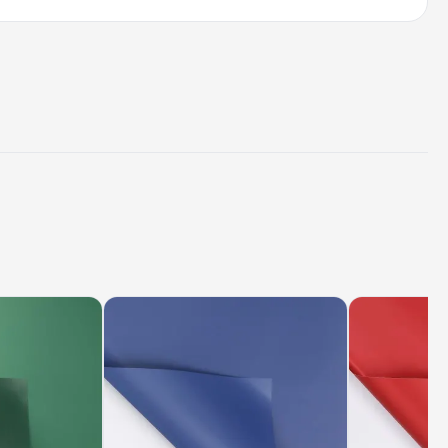
1 упаковку
100 %
Китай
в листах
— професійне флористичне пакування з
ктеристиками для щоденної роботи: рівний зріз,
еластичність при складанні заломів, висока
ріал добре тримає форму букета, не рветься і не
 Pack постачає його оптом з регулярним оновленням
Києві завжди є актуальні відтінки для флористичних