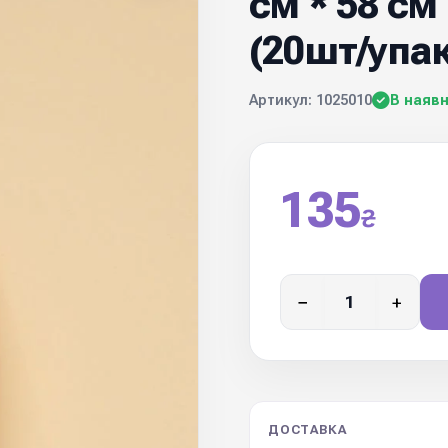
см * 58 с
(20шт/упак
Артикул: 1025010
В наявн
135
₴
−
+
ДОСТАВКА