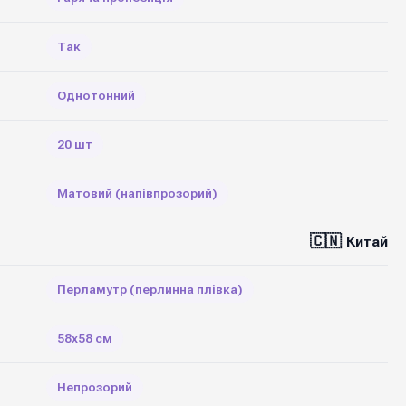
Так
Однотонний
20 шт
Матовий (напівпрозорий)
🇨🇳
Китай
Перламутр (перлинна плівка)
58х58 см
Непрозорий