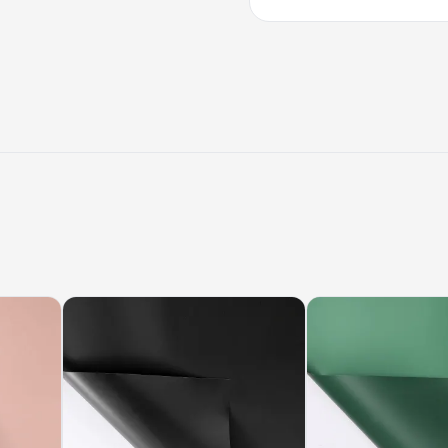
Ціна вказана за
Вологостійкість
Виробник
Матовий перламутр 
усіма потрібними хара
стійкі кольори, добра 
вологостійкість. Мате
плямить руки. Diamond
колекцій — у складі в 
салонів і маркетів.