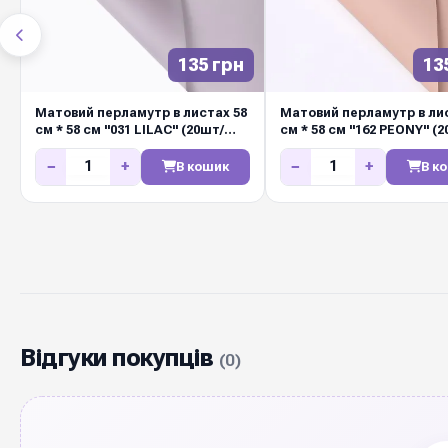
135 грн
13
Матовий перламутр в листах 58
Матовий перламутр в лис
см * 58 см "031 LILAC" (20шт/
см * 58 см "162 PEONY" (2
упак)
упак)
−
+
−
+
В кошик
В к
Відгуки покупців
(0)