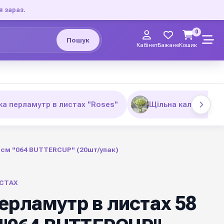
я зараз.
0
Пошук
Кабінет
Бажане
Кошик
ка перламутр в листах "Roses"
Щільна калька з п
 см "064 BUTTERCUP" (20шт/упак)
СТАХ
ерламутр в листах 58