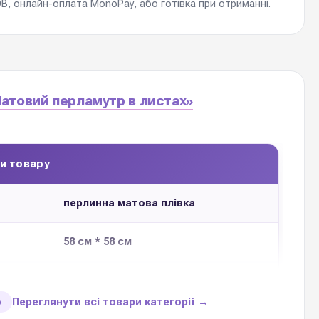
, онлайн-оплата MonoPay, або готівка при отриманні.
атовий перламутр в листах»
и товару
перлинна матова плівка
58 см * 58 см
65 мікрон
Переглянути всі товари категорії →
ю
20 листів