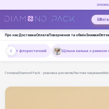
ЗНИЖКА 
Всі 
Про нас
Доставка
Оплата
Повернення та обмін
Знижки
Оптов
Оксамит флористичний
Щільна калька з рамкою 
Головна
/
Diamond Pack - упаковка для квітів
/
Листове пакування
/
Мат