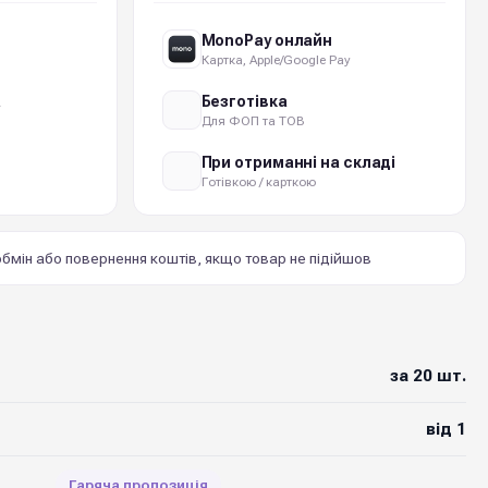
MonoPay онлайн
Картка, Apple/Google Pay
а
Безготівка
Для ФОП та ТОВ
При отриманні на складі
Готівкою / карткою
бмін або повернення коштів, якщо товар не підійшов
за 20 шт.
від 1
Гаряча пропозиція