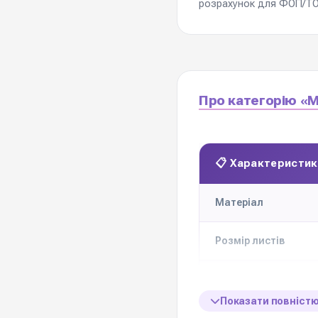
розрахунок для ФОП/ТОВ
Про категорію «М
📋 Характеристик
Матеріал
Розмір листів
Щільність
Показати повніст
Кількість в упаковці