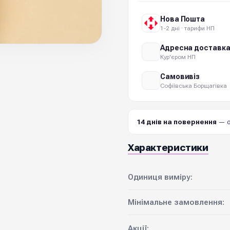
Нова Пошта
1-2 дні · тарифи НП
Адресна доставк
Кур'єром НП
Самовивіз
Софіївська Борщагівка
14 днів на повернення
— о
Характеристики
Одиниця виміру:
Мінімальне замовлення:
Акції: