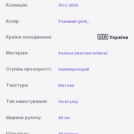
Колекція:
Літо 2025
Колір:
Рожевий (pink_
🇺🇦
Країна походження:
Україна
Матеріал:
Калька (матова плівка)
Ступінь прозорості:
Напівпрозорий
Текстура:
Матова
Тип намотування:
На втулці
Ширина рулону:
60 см
Щільність:
40 мікрон