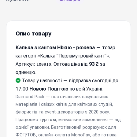
Опис товару
Калька з кантом Ніжно - рожева
— товар
категорії «Калька "Перламутровий кант"».
Артикул:
. Оптова ціна від
93 ₴
за
100910
одиницю.
Товар у наявності — відправка cьогодні до
17:00
Новою Поштою
по всій Україні.
Diamond Pack — постачальник пакувальних
матеріалів і свіжих квітів для квіткових студій,
флористів та event-декораторів з 2020 року.
Працюємо
гуртом
, мінімальне замовлення — від
однієї упаковки. Безготівковий розрахунок для
ФОП/ТОВ, онлайн-оплата MonoPay, або готівка