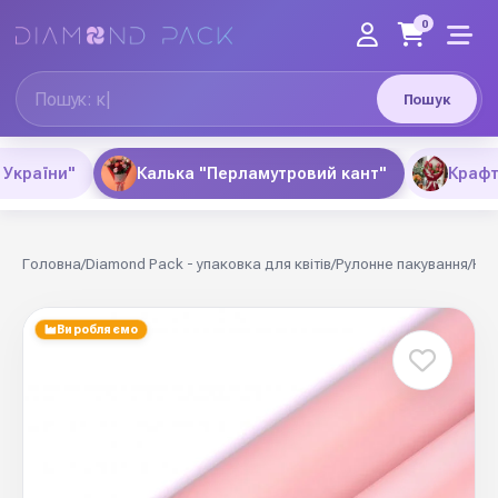
0
Пошук
 України"
Калька "Перламутровий кант"
Крафт
Головна
/
Diamond Pack - упаковка для квітів
/
Рулонне пакування
/
Кал
Виробляємо