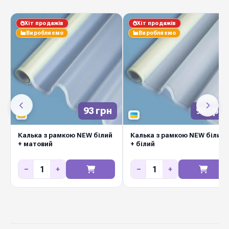
Хіт продажів
Хіт продажів
Виробляємо
Виробляємо
93 грн
93 грн
Калька з рамкою NEW білий
Калька з рамкою NEW білий
+ матовий
+ білий
−
+
−
+