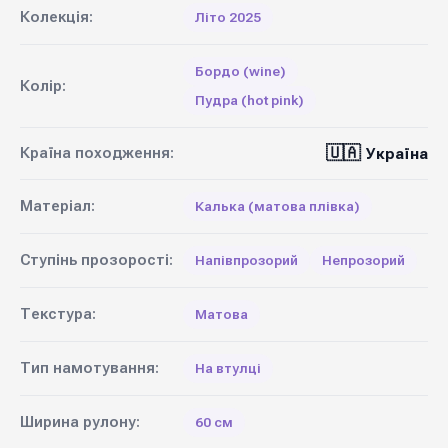
Колекція:
Літо 2025
Бордо (wine)
Колір:
Пудра (hot pink)
🇺🇦
Країна походження:
Україна
Матеріал:
Калька (матова плівка)
Ступінь прозорості:
Напівпрозорий
Непрозорий
Текстура:
Матова
Тип намотування:
На втулці
Ширина рулону:
60 см