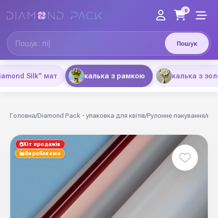
0
Пошук
amond Silk" мат
калька з рамкою
калька з зо
Головна
/
Diamond Pack - упаковка для квітів
/
Рулонне пакування
/
кал
Хіт продажів
Виробляємо