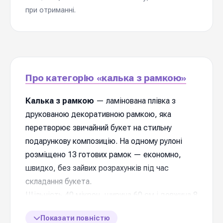
при отриманні.
Про категорію «калька з рамкою»
Калька з рамкою
— ламінована плівка з
друкованою декоративною рамкою, яка
перетворює звичайний букет на стильну
подарункову композицію. На одному рулоні
розміщено 13 готових рамок — економно,
швидко, без зайвих розрахунків під час
складання букета.
Щільність 40 мікрон, ширина 60 см і довжина 8
ярдів дають достатньо матеріалу для 13
Показати повністю
повноцінних букетів з одного рулону. Повна