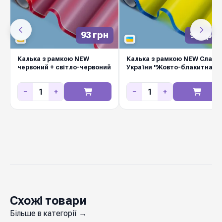
40 мікрон
Щільність
93 грн
93 грн
15 пастельних
Кольорова гама
відтінків
Калька з рамкою NEW
Калька з рамкою NEW Слава
червоний + світло-червоний
України "Жовто-блакитна"
100 %
Вологостійкість
−
+
−
+
ТОВ "ПАКІНГ-
Виробник
ФЛАВЕР"
Замовляйте у Diamond Pack — стабільна
наявність на складі у Києві, щотижневі нові
надходження, вигідні оптові ціни для
флористичних салонів, маркетів і декораторів.
Швидка відправка Новою Поштою по всій
Схожі товари
Україні.
Більше в категорії →