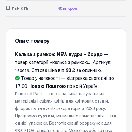
Щільність:
40 мікрон
Опис товару
Калька з рамкою NEW пудра + бордо
—
товар категорії «калька з рамкою». Артикул:
. Оптова ціна від
93 ₴
за одиницю.
100613
Товар у наявності — відправка cьогодні до
17:00
Новою Поштою
по всій Україні.
Diamond Pack — постачальник пакувальних
матеріалів і свіжих квітів для квіткових студій,
флористів та event-декораторів з 2020 року.
Працюємо
гуртом
, мінімальне замовлення — від
однієї упаковки. Безготівковий розрахунок для
ФОП/ТОВ, онлайн-оплата MonoPay, або готівка