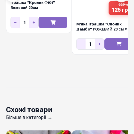
Іграшка "Кролик Фібі"
229 грн
Бежевий 20см
125 грн
−
+
М'яка іграшка "Слоник
Дамбо" РОЖЕВИЙ 28 см * Н
18 см
−
+
Схожі товари
Більше в категорії →