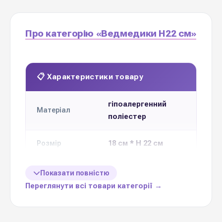
Про категорію «Ведмедики H22 см»
📋 Характеристики товару
гіпоалергенний
Матеріал
поліестер
18 см * Н 22 см
Розмір
Ціна вказана
Показати повністю
1 шт
за
Переглянути всі товари категорії →
неймовірно ніжний
Призначення
додаток до букету