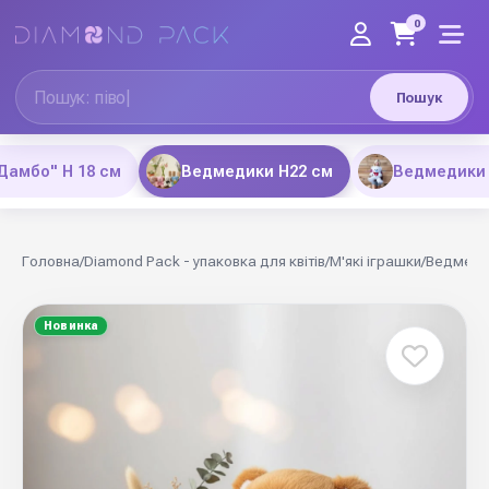
0
Пошук
Дамбо" Н 18 см
Ведмедики H22 см
Ведмедики 
Головна
/
Diamond Pack - упаковка для квітів
/
М'які іграшки
/
Ведмеди
Новинка