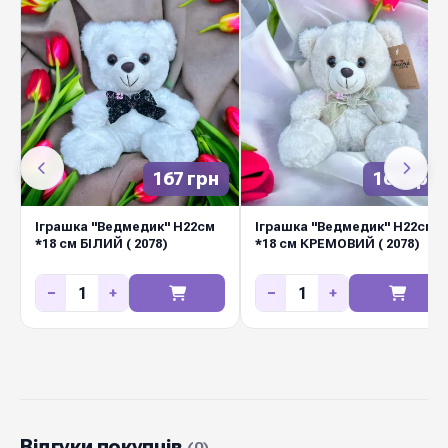
167 грн
167 грн
Іграшка "Ведмедик" Н22см
Іграшка "Ведмедик" Н22см
*18 см БІЛИЙ ( 2078)
*18 см КРЕМОВИЙ ( 2078)
−
+
−
+
Відгуки покупців