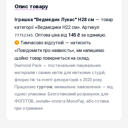
Опис товару
Іграшка "Ведмедик Лукас" H28 cм
— товар
категорії «Ведмедики H22 см». Артикул:
. Оптова ціна від
145 ₴
за одиницю.
77752345
Тимчасово відсутній — натисніть
«
Повідомити про наявність
», ми напишемо
щойно товар повернеться на склад.
Diamond Pack — постачальник пакувальних
матеріалів і свіжих квітів для квіткових студій,
флористів та event-декораторів з 2020 року.
Працюємо
гуртом
, мінімальне замовлення — від
однієї упаковки. Безготівковий розрахунок для
ФОП/ТОВ, онлайн-оплата MonoPay, або готівка
при отриманні.