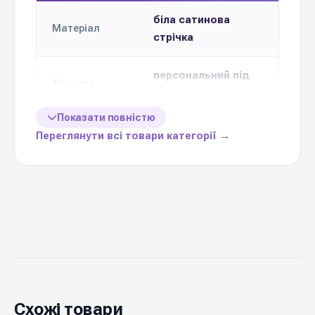
біла сатинова
Матеріал
стрічка
персональний під
Логотип
клієнта
Показати повністю
Розробка
Переглянути всі товари категорії →
БЕЗКОШТОВНО
логотипу для
клієнта
доступні
20-25-30 мм
формати до
замовлення
Мінімальне
замовлення
50 метрів погонних
на
Схожі товари