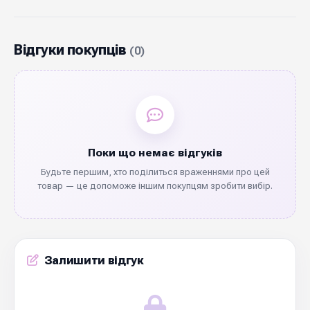
активному використанні. Підходить для
зав'язування букетів, декорування коробок,
весільних оформлень та подарункової
Відгуки покупців
(0)
пакувальної роботи. Замовляйте оптом у
Diamond Pack — тисячі метрів у наявності,
швидка відправка по Україні.
Поки що немає відгуків
Будьте першим, хто поділиться враженнями про цей
товар — це допоможе іншим покупцям зробити вибір.
Залишити відгук