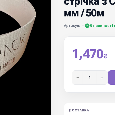
стрічка з
мм / 50м
Артикул: —
В наявності 
1,470
₴
−
+
ДОСТАВКА