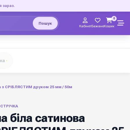
я зараз.
0
Пошук
Кабінет
Бажане
Кошик
чка
 з СРІБЛЯСТИМ друком 25 мм / 50м
 СТРІЧКА
а біла сатинова