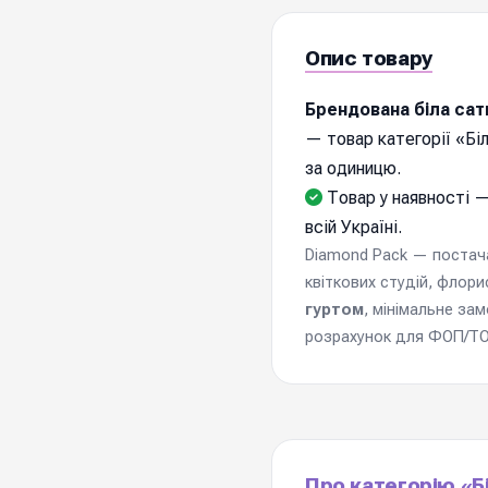
Опис товару
Брендована біла сат
— товар категорії «Біл
за одиницю.
Товар у наявності —
всій Україні.
Diamond Pack — постачал
квіткових студій, флори
гуртом
, мінімальне за
розрахунок для ФОП/ТОВ
Про категорію «Бі