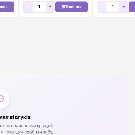
50м
мм / 50м
−
+
−
+
ошик
В кошик
ає відгуків
иться враженнями про цей
м покупцям зробити вибір.