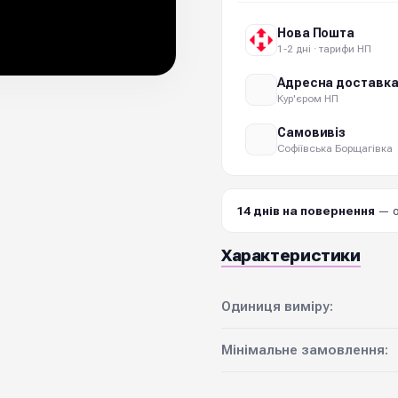
Нова Пошта
1-2 дні · тарифи НП
Адресна доставк
Кур'єром НП
Самовивіз
Софіївська Борщагівка
14 днів на повернення
— о
Характеристики
Одиниця виміру:
Мінімальне замовлення: