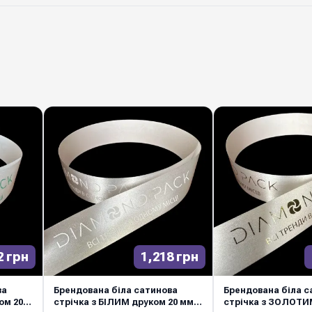
Можливі кольори др
Термін виготовленн
Виробник
Біла сатинова (атлас
будь-якого букета і ко
фарбування та міцне п
активному використанн
коробок, весільних оф
Замовляйте оптом у Di
2 грн
1,218 грн
відправка по Україні.
ва
Брендована біла сатинова
Брендована біла с
ом 20
стрічка з БІЛИМ друком 20 мм /
стрічка з ЗОЛОТИ