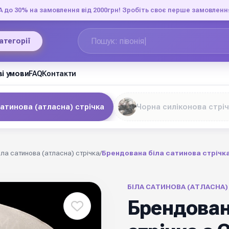
до 30% на замовлення від 2000грн! Зробіть своє перше замовленн
категорії
і умови
FAQ
Контакти
сатинова (атласна) стрічка
Чорна силіконова стрі
іла сатинова (атласна) стрічка
/
Брендована біла сатинова стрічка
БІЛА САТИНОВА (АТЛАСНА)
Брендован