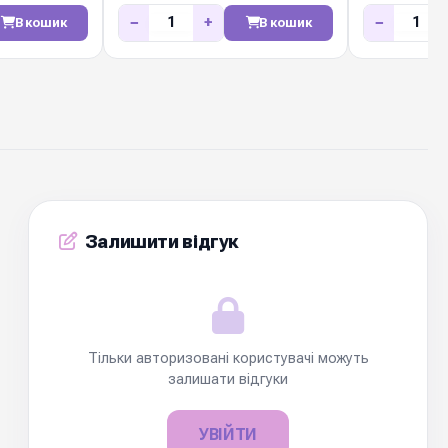
20 мм / 50м
мм / 50м
−
+
−
В кошик
В кошик
Залишити відгук
Тільки авторизовані користувачі можуть
залишати відгуки
УВІЙТИ