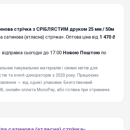
инова стрічка з СРІБЛЯСТИМ друком 25 мм / 50м
а сатинова (атласна) стрічка». Оптова ціна від
1 470 ₴
 відправка cьогодні до 17:00
Новою Поштою
по
ьник пакувальних матеріалів і свіжих квітів для
стів та event-декораторів з 2020 року. Працюємо
мовлення — від однієї упаковки. Безготівковий
, онлайн-оплата MonoPay, або готівка при отриманні.
ла сатинова (атласна) стрічка»