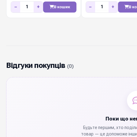
мм / 50м
мм / 50м
−
+
−
+
В кошик
В к
Відгуки покупців
(0)
Поки що нем
Будьте першим, хто поділ
товар — це допоможе інши