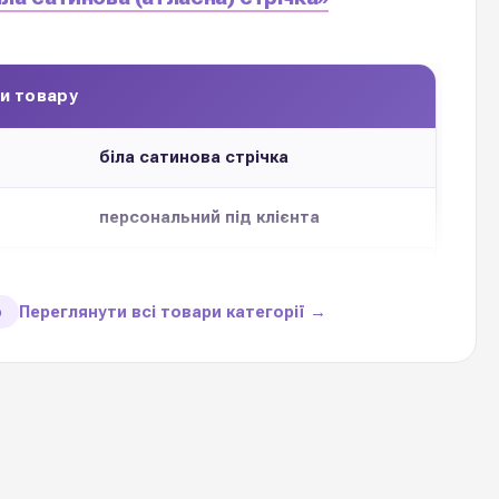
и товару
біла сатинова стрічка
персональний під клієнта
для
БЕЗКОШТОВНО
Переглянути всі товари категорії →
ю
о
20-25-30 мм
ення
50 метрів погонних