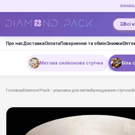
ЗНИЖКА 
Всі 
Про нас
Доставка
Оплата
Повернення та обмін
Знижки
Оптов
Матова силіконова стрічка
Біла 
Головна
/
Diamond Pack - упаковка для квітів
/
Брендування стрічок
/
Б