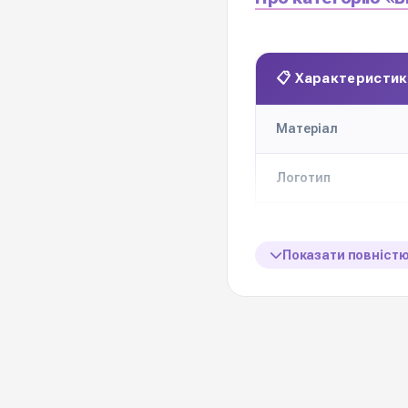
📋 Характеристик
Матеріал
Логотип
Розробка логотипу 
клієнта
Показати повніст
доступні формати д
замовлення
Мінімальне замовл
на брендування