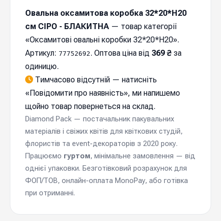
Овальна оксамитова коробка 32*20*Н20
см СІРО - БЛАКИТНА
— товар категорії
«Оксамитові овальні коробки 32*20*Н20».
Артикул:
. Оптова ціна від
369 ₴
за
77752692
одиницю.
Тимчасово відсутній — натисніть
«
Повідомити про наявність
», ми напишемо
щойно товар повернеться на склад.
Diamond Pack — постачальник пакувальних
матеріалів і свіжих квітів для квіткових студій,
флористів та event-декораторів з 2020 року.
Працюємо
гуртом
, мінімальне замовлення — від
однієї упаковки. Безготівковий розрахунок для
ФОП/ТОВ, онлайн-оплата MonoPay, або готівка
при отриманні.