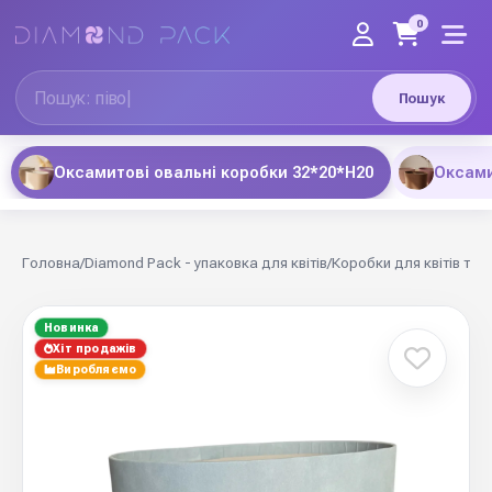
0
Пошук
Оксамитові овальні коробки 32*20*Н20
Оксами
Головна
/
Diamond Pack - упаковка для квітів
/
Коробки для квітів та 
Новинка
Хіт продажів
Виробляємо