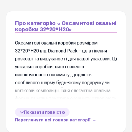
Про категорію « Оксамитові овальні
коробки 32*20*Н20»
Оксамитові овальні коробки розміром
32*20*Н20 від Diamond Pack – це втілення
розкоші та вишуканості для вашої упаковки. Ці
унікальні коробки, виготовлені з
високоякісного оксамиту, додають
особливого шарму будь-якому подарунку чи
квітковій композиції. Їхня елегантна овальна
форма та м'яка текстура оксамиту створюють
неперевершене візуальне та тактильне
Показати повністю
враження, що робить їх ідеальним вибором
Переглянути всі товари категорії →
для особливих випадків. Завдяки оптимальним
розмірам 32*20*Н20, ці коробки ідеально