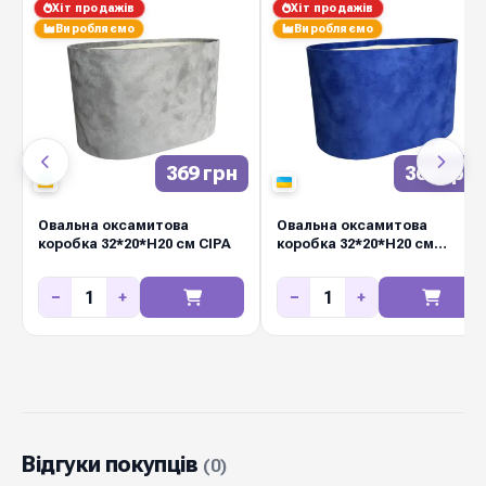
Хіт продажів
Хіт продажів
враження та підкресліть ексклюзивність
Виробляємо
Виробляємо
ваших товарів з розкішними оксамитовими
овальними коробками від Diamond Pack.
369 грн
369 грн
Овальна оксамитова
Овальна оксамитова
коробка 32*20*Н20 см СІРА
коробка 32*20*Н20 см
УЛЬТРАМАРИНОВА
−
+
−
+
Відгуки покупців
(0)