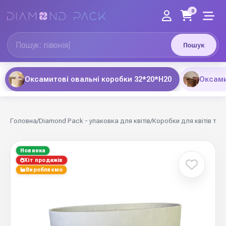
0
Пошук
Оксамитові овальні коробки 32*20*Н20
Оксами
Головна
/
Diamond Pack - упаковка для квітів
/
Коробки для квітів та 
Новинка
Хіт продажів
Виробляємо