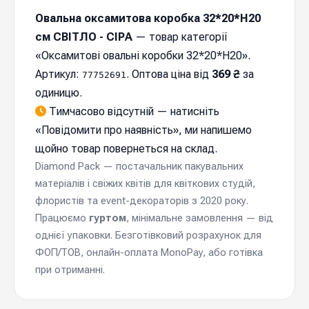
Овальна оксамитова коробка 32*20*Н20
см СВІТЛО - СІРА
— товар категорії
«Оксамитові овальні коробки 32*20*Н20».
Артикул:
. Оптова ціна від
369 ₴
за
77752691
одиницю.
Тимчасово відсутній — натисніть
«
Повідомити про наявність
», ми напишемо
щойно товар повернеться на склад.
Diamond Pack — постачальник пакувальних
матеріалів і свіжих квітів для квіткових студій,
флористів та event-декораторів з 2020 року.
Працюємо
гуртом
, мінімальне замовлення — від
однієї упаковки. Безготівковий розрахунок для
ФОП/ТОВ, онлайн-оплата MonoPay, або готівка
при отриманні.