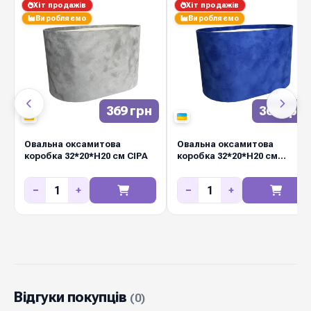
Хіт продажів
Хіт продажів
враження та підкресліть ексклюзивність
Виробляємо
Виробляємо
ваших товарів з розкішними оксамитовими
овальними коробками від Diamond Pack.
369 грн
369 грн
Овальна оксамитова
Овальна оксамитова
коробка 32*20*Н20 см СІРА
коробка 32*20*Н20 см
УЛЬТРАМАРИНОВА
−
+
−
+
Відгуки покупців
(0)