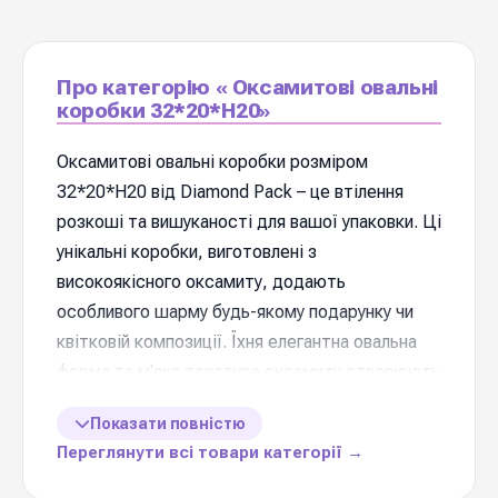
Про категорію « Оксамитові овальні
коробки 32*20*Н20»
Оксамитові овальні коробки розміром
32*20*Н20 від Diamond Pack – це втілення
розкоші та вишуканості для вашої упаковки. Ці
унікальні коробки, виготовлені з
високоякісного оксамиту, додають
особливого шарму будь-якому подарунку чи
квітковій композиції. Їхня елегантна овальна
форма та м'яка текстура оксамиту створюють
неперевершене візуальне та тактильне
Показати повністю
враження, що робить їх ідеальним вибором
Переглянути всі товари категорії →
для особливих випадків. Завдяки оптимальним
розмірам 32*20*Н20, ці коробки ідеально