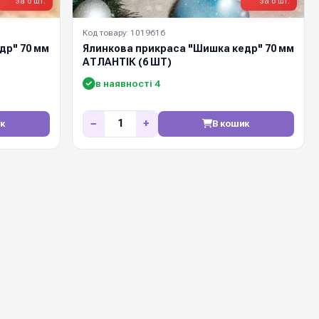
за 6 шт.
за 6 шт.
Код товару: 1019616
др" 70 мм
Ялинкова прикраса "Шишка кедр" 70 мм
АТЛАНТІК (6 ШТ)
в наявності 4
−
+
к
В кошик