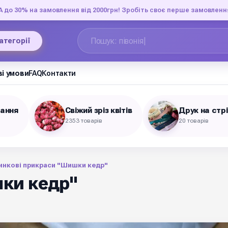
до 30% на замовлення від 2000грн! Зробіть своє перше замовленн
категорії
і умови
FAQ
Контакти
вання
Свіжий зріз квітів
Друк на стр
2353 товарів
20 товарів
инкові прикраси "Шишки кедр"
ки кедр"