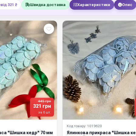
від 321 ₴
Швидка доставка
Характеристики
Опис
445 грн
321 грн
за 6 шт.
Код товару: 1019620
аса "Шишка кедр" 70 мм
Ялинкова прикраса "Шишка ке