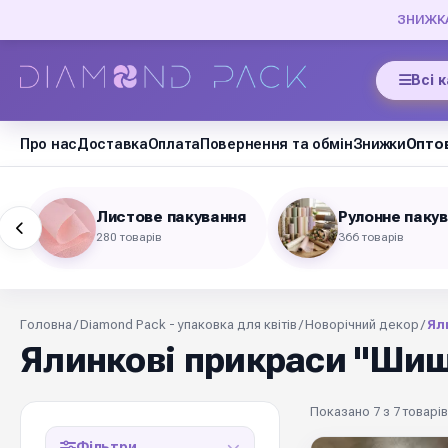
ЗНИЖКА 
Всі 
Про нас
Доставка
Оплата
Повернення та обмін
Знижки
Оптов
Листове пакування
Рулонне паку
280 товарів
366 товарів
Головна
/
Diamond Pack - упаковка для квітів
/
Новорічний декор
/
Ял
Ялинкові прикраси "Шиш
Показано 7 з 7 товарів
Фільтри