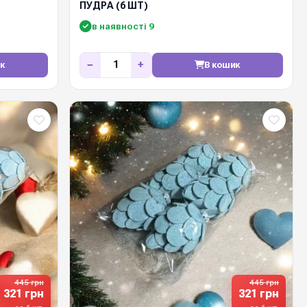
ПУДРА (6 ШТ)
в наявності 9
−
+
к
В кошик
445 грн
445 грн
321 грн
321 грн