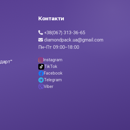
. Якісне виконання, стійкі кольори, точна деталізація —
ься у святкових букетах, вітринних композиціях та
Контакти
+38(067) 313-36-65
diamondpack.ua@gmail.com
Пн–Пт 09:00–18:00
Instagram
ндарт"
TikTok
Facebook
Telegram
Viber