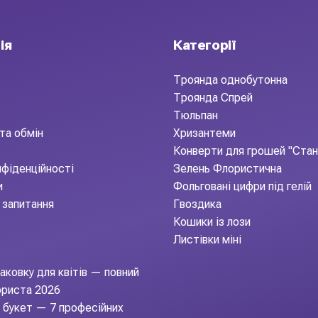
 яка додає композиціям характеру, стилю і святкового настрою
уках клієнта. Актуальна сезонна позиція: активно використовуєт
ія
Категорії
Троянда однобутонна
Троянда Спрей
Тюльпан
та обмін
Хризантеми
Конверти для грошей "Ста
нфіденційності
Зелень Флористична
и
Фольговані цифри під гелій
 запитання
Гвоздика
Кошики із лози
Листівки міні
аковку для квітів — повний
ориста 2026
и букет — 7 професійних