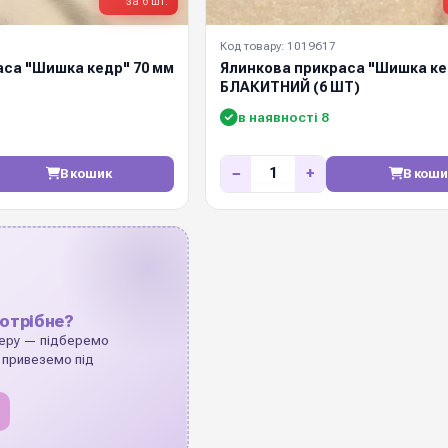
за 6 шт.
Код товару: 1019617
аса "Шишка кедр" 70 мм
Ялинкова прикраса "Шишка ке
БЛАКИТНИЙ (6 ШТ)
в наявності 8
−
+
В кошик
В коши
отрібне?
еру — підберемо
 привеземо під