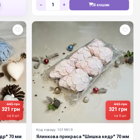
−
+
В кошик
445 грн
445 грн
321 грн
321 грн
за 6 шт.
за 6 шт.
Код товару: 1019619
др" 70 мм
Ялинкова прикраса "Шишка кедр" 70 мм