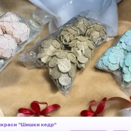
икраси "Шишки кедр"