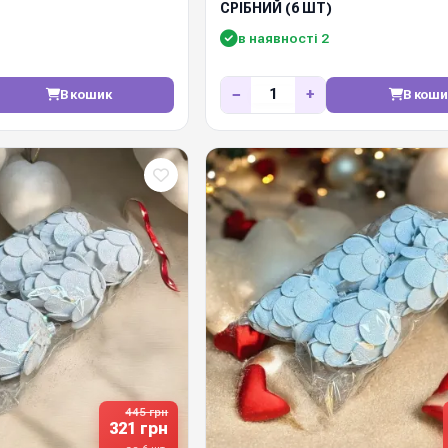
СРІБНИЙ (6 ШТ)
в наявності 2
−
+
В кошик
В коши
445 грн
321 грн