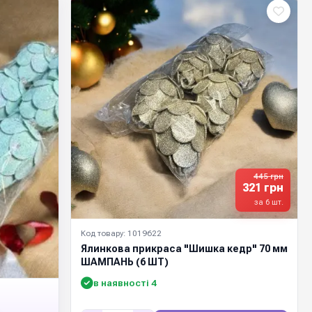
445 грн
321 грн
за 6 шт.
Код товару: 1019622
Ялинкова прикраса "Шишка кедр" 70 мм
ШАМПАНЬ (6 ШТ)
в наявності 4