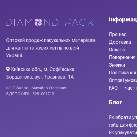
Ялинкові прикраси "Шишки кедр"
— декоративна позиція,
усе, щоб ваша робота виглядала професійно і на фото, і у р
авторських роботах. Купуйте оптом у Diamond Pack.
Інформац
Про нас
Оптовий продаж пакувальних матеріалів
Доставка
для квітів та живих квітів по всій
Оплата
Україні.
Повернення 
Знижки
Київська обл., м. Софіївська
Політика ко
Борщагівка, вул. Травнева, 1А
Оптові умов
FAQ — часті
ФОП Залогін Михайло Олегович
ЄДРПОУ/ІПН: 3281001713
Блог
Як обрати уп
гайд для фл
Як упакуват