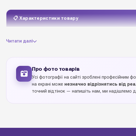
📋 Характеристики товару
пластик першого гату
Матеріал
Читати далі
сучасний декор
70 мм
Розмір
Про фото товарів
6 шт
Кількість в упаковці
Усі фотографії на сайті зроблені професійним ф
на екрані може
незначно відрізнятись від ре
1 упаковку (6 шт)
Ціна вказана за
точний відтінок — напишіть нам, ми надішлемо д
на ялинку
Кріплення
Україна
Виробник