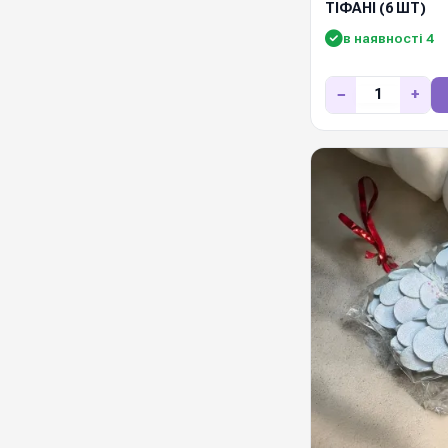
ТІФАНІ (6 ШТ)
в наявності 4
−
+