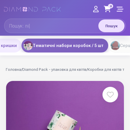
0
Пошук
 кришки
Тематичні набори коробок / 5 шт
Серц
Головна
/
Diamond Pack - упаковка для квітів
/
Коробки для квітів та 