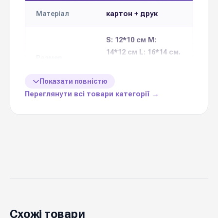
картон + друк
Матеріал
S: 12*10 см M:
14*12 см L: 16*14 см.
Размер
XL: 18*16 см. XXL:
20*18 см.
Показати повністю
Переглянути всі товари категорії →
5 шт одного
Кількість в
наборі
дизайну
8 дизайнів
Колекція
Ціна вказана
5 шт
за 1 набір
Україна
Виробник
Схожі товари