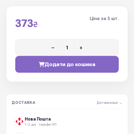
Ціна за 5 шт.
373
₴
−
+
Додати до кошика
ДОСТАВКА
Детальніше →
Нова Пошта
1-2 дні · тарифи НП