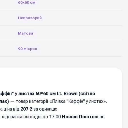
60х60 см
Непрозорий
Матова
90 мікрон
ффін" у листах 60*60 см Lt. Brown (cвітло
пак)
— товар категорії «Плівка "Каффін" у листах».
а ціна від
207 ₴
за одиницю.
 відправка cьогодні до 17:00
Новою Поштою
по