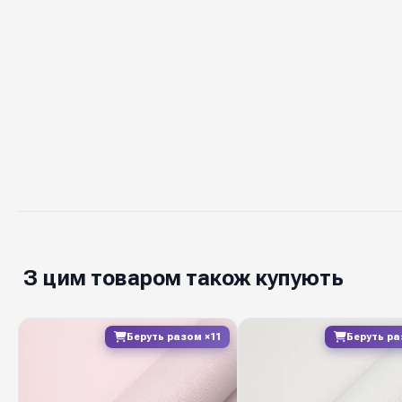
З цим товаром також купують
Беруть разом ×11
Беруть ра