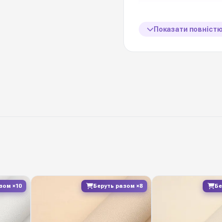
Кількість в упаковці
Показати повніст
Ціна вказана за
Товщина
Виробник
Плівка "Каффін" у л
потрібними характерис
кольори, добра еластич
Матеріал добре тримає
Diamond Pack постачає
зом ×10
Беруть разом ×8
Бе
складі в Києві завжди 
маркетів.