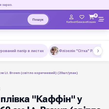
я зараз.
0
Пошук
Кабінет
Бажане
Кошик
рований папір в листах
Флізелін "Сітка" P. NYXL
см Lt. Brown (cвітло коричневий) (20шт/упак)
Х
плівка "Каффін" у