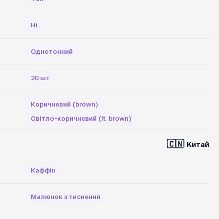
Ні
Однотонний
20 шт
Коричневий (brown)
Світло-коричневий (lt. brown)
🇨🇳
Китай
Каффін
Малюнок з тиснення