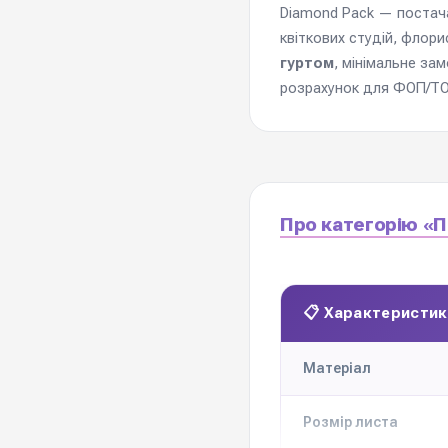
Diamond Pack — постачал
квіткових студій, флори
гуртом
, мінімальне за
розрахунок для ФОП/ТОВ
Про категорію «П
📋 Характеристик
Матеріал
Розмір листа