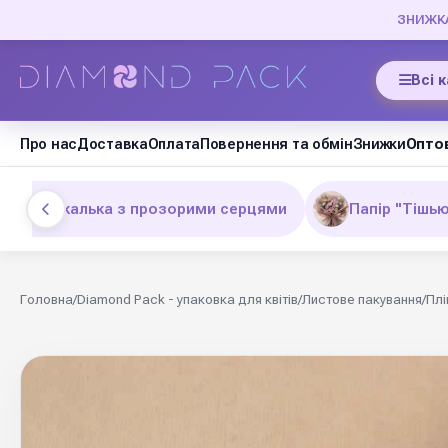
ЗНИЖКА 
Всі 
Про нас
Доставка
Оплата
Повернення та обмін
Знижки
Оптов
Щільна калька з прозорими серцями
Папір "Тішью
Головна
/
Diamond Pack - упаковка для квітів
/
Листове пакування
/
Плі