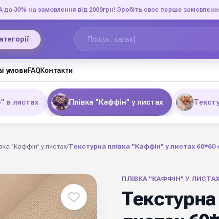
до 30% на замовлення від 2000грн! Зробіть своє перше замовленн
категорії
і умови
FAQ
Контакти
" в листах
Плівка "Каффін" у листах
Тексту
вка "Каффін" у листах
/
Текстурна плівка "Каффін" у листах 60*60 
ПЛІВКА "КАФФІН" У ЛИСТА
Текстурна 