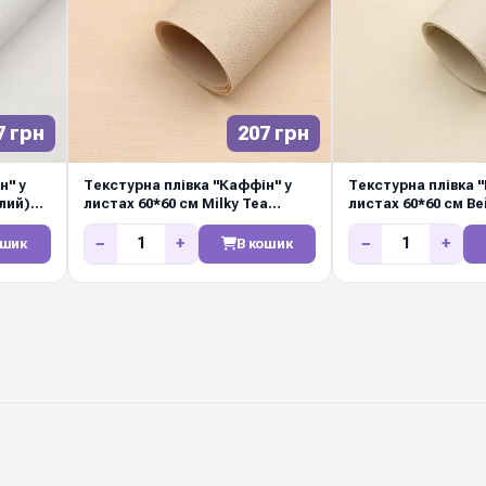
7 грн
207 грн
н" у
Текстурна плівка "Каффін" у
Текстурна плівка 
ілий)
листах 60*60 см Milky Tea
листах 60*60 см Be
(молочний чай) (20шт/упак)
(кремовий) (20шт/
−
+
−
+
ошик
В кошик