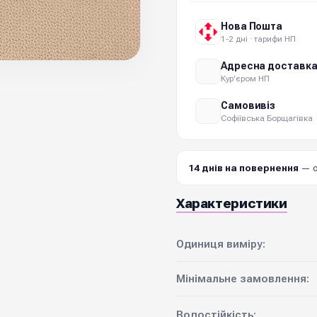
Нова Пошта
1-2 дні · тарифи НП
Адресна доставк
Кур'єром НП
Самовивіз
Софіївська Борщагівка
14 днів на повернення
— о
Характеристики
Одиниця виміру:
Мінімальне замовлення:
Водостійкість: