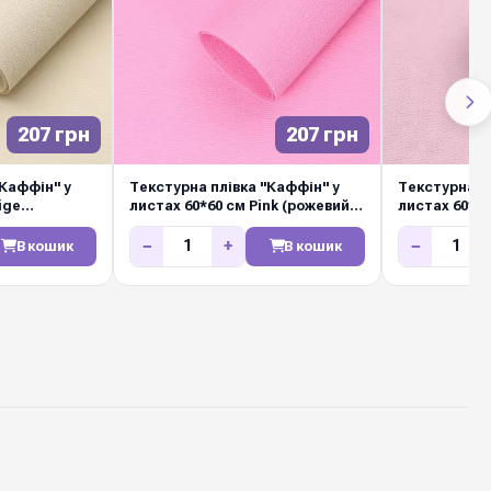
207 грн
207 грн
"Каффін" у
Текстурна плівка "Каффін" у
Текстурна п
ige
листах 60*60 см Pink (рожевий)
листах 60*60
упак)
(20шт/упак)
(20шт/упак)
−
+
−
В кошик
В кошик