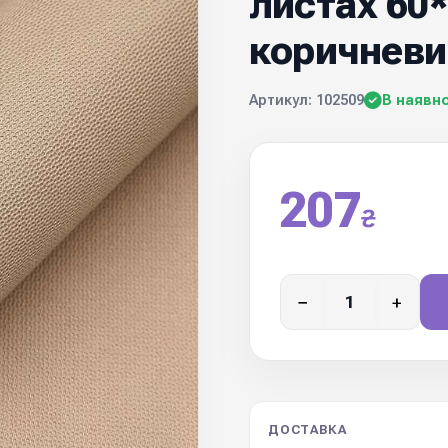
листах 60*
коричневи
Артикул: 102509
В наявно
207
₴
−
+
ДОСТАВКА