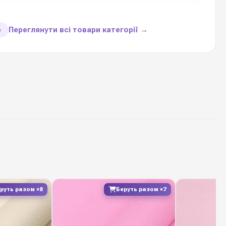
20 листів
Переглянути всі товари категорії →
ю
1 упаковку
90 мікрон
Китай
истах
— професійне флористичне пакування з усіма
тиками для щоденної роботи: рівний зріз, стійкі
ність при складанні заломів, висока вологостійкість.
 форму букета, не рветься і не плямить руки.
 його оптом з регулярним оновленням колекцій — у
руть разом ×8
Беруть разом ×7
є актуальні відтінки для флористичних салонів і