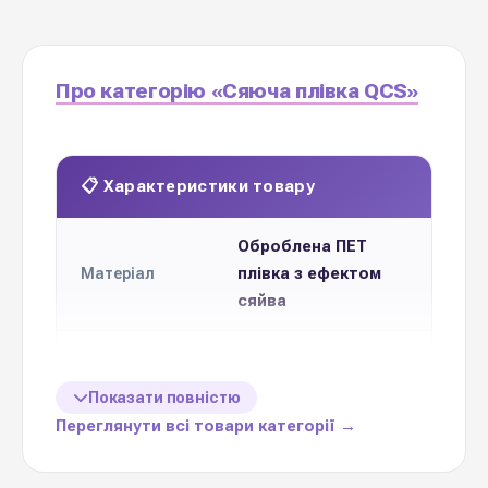
Про категорію «Сяюча плівка QCS»
📋 Характеристики товару
Оброблена ПЕТ
плівка з ефектом
Матеріал
сяйва
58 см * 58 см
Розмір листа
Показати повністю
100 мікрон
Щільність
Переглянути всі товари категорії →
Кількість в