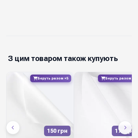
20 листів
упаковці
Ціна вказана
1 упаковку
за
10 пастельних
Колекція
кольорів
втідтінків
З цим товаром також купують
Китай
Виробник
Беруть разом ×5
Беруть разом ×4
Сяюча плівка QCS
— професійне
флористичне пакування з усіма потрібними
характеристиками для щоденної роботи:
рівний зріз, стійкі кольори, добра
еластичність при складанні заломів, висока
вологостійкість. Матеріал добре тримає
150 грн
177 грн
форму букета, не рветься і не плямить руки.