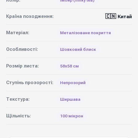
Колір:
Імбир (milky tea)
🇨🇳
Країна походження:
Китай
Матеріал:
Металізоване покриття
Особливості:
Шовковий блиск
Розмір листа:
58х58 см
Ступінь прозорості:
Непрозорий
Текстура:
Ширшава
Щільність:
100 мікрон