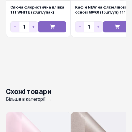
Diamond Pack постачає його оптом з
Сяюча флористична плівка
Кафін NEW на флізеліновій
111 WHITE (20шт/упак)
основі 60*60 (15шт/уп) 111
регулярним оновленням колекцій — у складі в
WHITE
Києві завжди є актуальні відтінки для
−
+
−
+
флористичних салонів і маркетів.
Схожі товари
Більше в категорії →