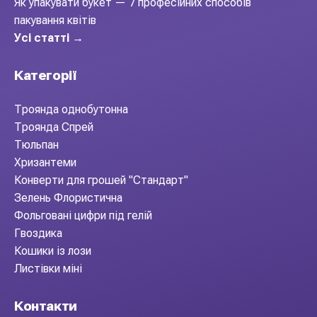
Як упакувати букет — 7 професійних способів
пакування квітів
Усі статті →
Категорії
Троянда однобутонна
Троянда Спрей
Тюльпан
Хризантеми
Конверти для грошей "Стандарт"
Зелень Флористична
Фольговані цифри під гелій
Гвоздика
Кошики із лози
Листівки міні
Контакти