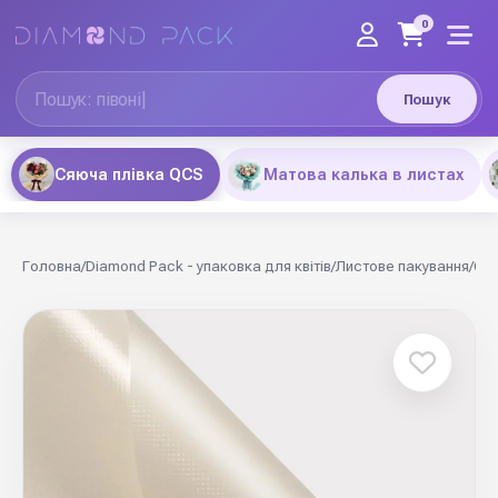
0
Пошук
Сяюча плівка QCS
Матова калька в листах
Головна
/
Diamond Pack - упаковка для квітів
/
Листове пакування
/
Сяю