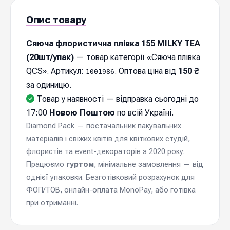
Опис товару
Сяюча флористична плівка 155 MILKY TEA
(20шт/упак)
— товар категорії «Сяюча плівка
QCS». Артикул:
. Оптова ціна від
150 ₴
1001986
за одиницю.
Товар у наявності — відправка cьогодні до
17:00
Новою Поштою
по всій Україні.
Diamond Pack — постачальник пакувальних
матеріалів і свіжих квітів для квіткових студій,
флористів та event-декораторів з 2020 року.
Працюємо
гуртом
, мінімальне замовлення — від
однієї упаковки. Безготівковий розрахунок для
ФОП/ТОВ, онлайн-оплата MonoPay, або готівка
при отриманні.