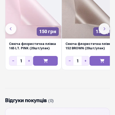
150 грн
150 грн
Сяюча флористична плівка
Сяюча флористична плівка
165 LT. PINK (20шт/упак)
152 BROWN (20шт/упак)
−
+
−
+
Відгуки покупців
(0)