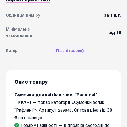
Одиниця виміру:
за 1 шт.
Мінімальне
від 10
замовлення:
Колір:
Тіфані (copen)
Опис товару
Сумочки для квітів великі "Рифлені"
ТІФАНІ
— товар категорії «Сумочки великі
"Рифлені"». Артикул:
. Оптова ціна від
30
200946
₴
за одиницю.
Товар у наявності — відправка cьогодні до