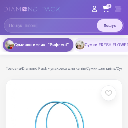
0
Пошук
Сумочки великі "Рифлені"
Сумки FRESH FLOWE
Головна
/
Diamond Pack - упаковка для квітів
/
Сумки для квітів
/
Сумоч