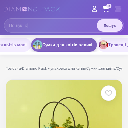
0
Пошук
я квітів малі
Сумки для квітів великі
Трапеції 
Головна
/
Diamond Pack - упаковка для квітів
/
Сумки для квітів
/
Сумки 