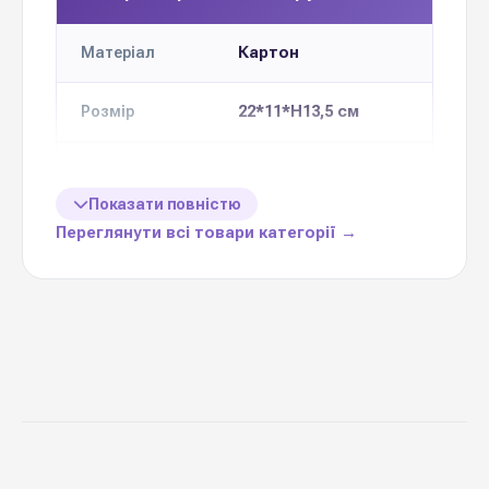
Картон
Матеріал
22*11*H13,5 см
Розмір
10 шт одного
Кількість в
упаковці:
кольору
Показати повністю
Переглянути всі товари категорії →
15-18 кольорів у
Кольорова
гама
постійній наявності
Ціна вказана
1 шт
за
Україна
Виробник