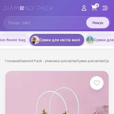
0
Пошук
ion flower bag
Сумки для квітів малі
Сумки для 
Головна
/
Diamond Pack - упаковка для квітів
/
Сумки для квітів
/
Сумки 