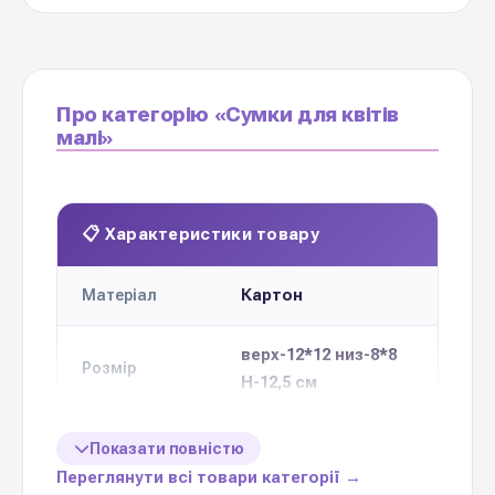
Про категорію «Сумки для квітів
малі»
📋 Характеристики товару
Картон
Матеріал
верх-12*12 низ-8*8
Розмір
Н-12,5 см
18 шт одного
Кількість в
Показати повністю
упаковці
кольору
Переглянути всі товари категорії →