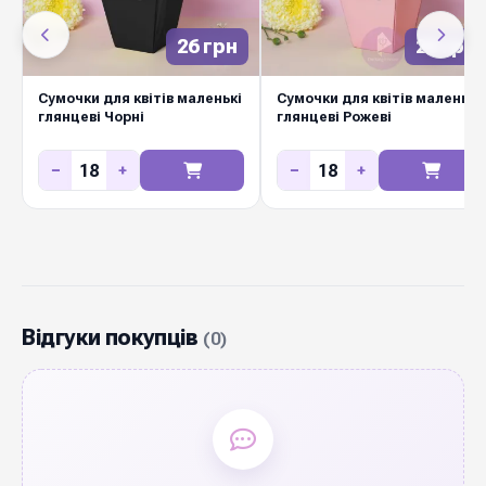
розмірів дозволяють підібрати варіант під
будь-яку композицію. Diamond Pack — оптові
26 грн
26 грн
ціни, швидка доставка Новою Поштою по
Сумочки для квітів маленькі
Сумочки для квітів маленькі
Україні.
глянцеві Чорні
глянцеві Рожеві
−
+
−
+
Відгуки покупців
(0)