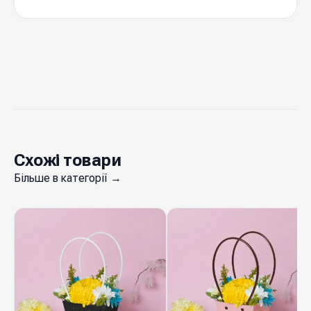
14-17 кольорів в
Кольорова
гама
наявності
Ціна вказана
1 шт
за
Україна
Виробник
Схожі товари
Сумки для квітів малі
— практичне
Більше в категорії →
пакування, що перетворює звичайний букет на
стильний подарунок-аксесуар. Міцні ручки,
посилене дно та ретельна обробка швів
гарантують надійність при транспортуванні
клієнтом, а естетичний дизайн робить
композицію завершеною ще до вручення.
Широка колірна палітра і різноманіття