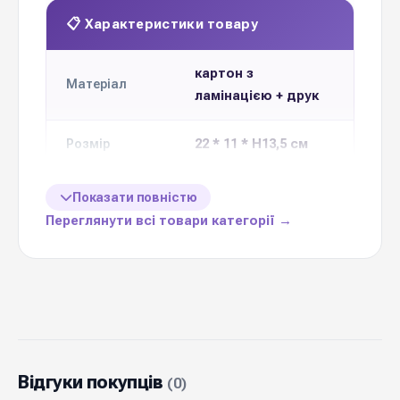
📋 Характеристики товару
картон з
Матеріал
ламінацією + друк
22 * 11 * Н13,5 см
Розмір
Кількість в
Показати повністю
10 штук
упаковці
Переглянути всі товари категорії →
Ціна вказана
1 упаковку
за
Кольорова
10 кольорів
гама
Відгуки покупців
(0)
ТОВ "ПАКІНГ-