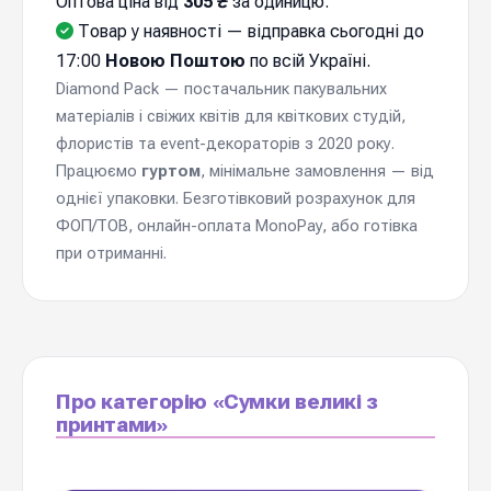
Оптова ціна від
305 ₴
за одиницю.
Товар у наявності — відправка cьогодні до
17:00
Новою Поштою
по всій Україні.
Diamond Pack — постачальник пакувальних
матеріалів і свіжих квітів для квіткових студій,
флористів та event-декораторів з 2020 року.
Працюємо
гуртом
, мінімальне замовлення — від
однієї упаковки. Безготівковий розрахунок для
ФОП/ТОВ, онлайн-оплата MonoPay, або готівка
при отриманні.
Про категорію «Сумки великі з
принтами»