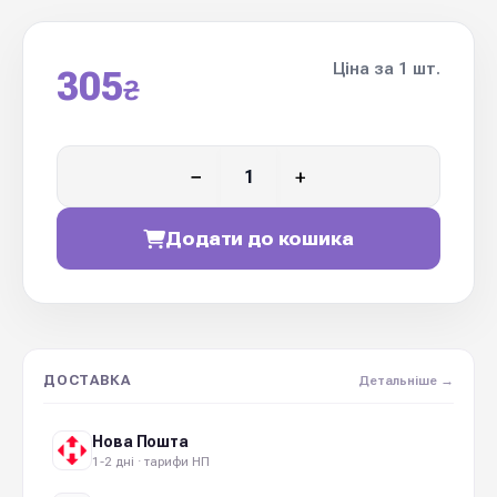
Ціна за 1 шт.
305
₴
−
+
Додати до кошика
ДОСТАВКА
Детальніше →
Нова Пошта
1-2 дні · тарифи НП