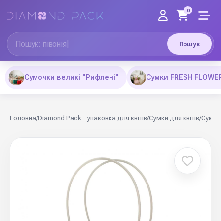
0
Пошук
Сумочки великі "Рифлені"
Сумки FRESH FLOWE
Головна
/
Diamond Pack - упаковка для квітів
/
Сумки для квітів
/
Сумки