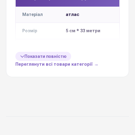
атлас
Матеріал
5 см * 33 метри
Розмір
Кількість в
4 шт
упаковці
Показати повністю
Переглянути всі товари категорії →
Ціна вказана
1 моток
за
виготовлення
штучних квітів та
Призначення
декорування
Китай
Виробник