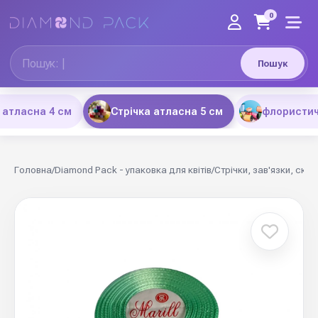
0
Пошук
 атласна 4 см
Стрічка атласна 5 см
флористич
Головна
/
Diamond Pack - упаковка для квітів
/
Стрічки, зав'язки, скот