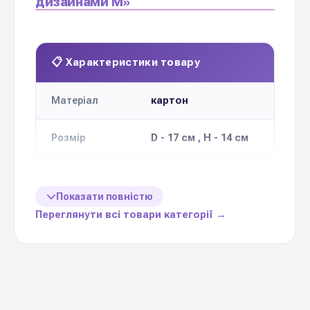
дизайнами М»
📋 Характеристики товару
картон
Матеріал
D - 17 см , H - 14 см
Розмір
10 шт одного
Кількість в
упаковці
дизайну
Показати повністю
Переглянути всі товари категорії →
8 дизайнів
Колекція
Ціна вказана
10 шт
за 1 упаковку