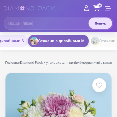
0
Пошук
дизайнами S
Стакани з дизайнами М
Стакани 
Головна
/
Diamond Pack - упаковка для квітів
/
Флористичні стакани
/
С