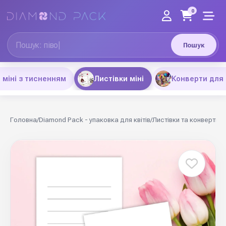
0
Пошук
 міні з тисненням
Листівки міні
Конверти для
Головна
/
Diamond Pack - упаковка для квітів
/
Листівки та конверти
/
Л