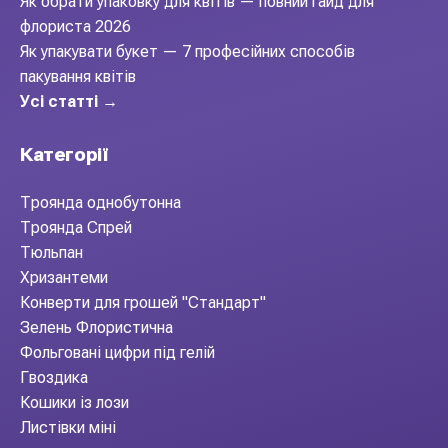
Як обрати упаковку для квітів — повний гайд для
флориста 2026
Як упакувати букет — 7 професійних способів
пакування квітів
Усі статті →
Категорії
Троянда однобутонна
Троянда Спрей
Тюльпан
Хризантеми
Конверти для грошей "Стандарт"
Зелень Флористична
Фольговані цифри під гелій
Гвоздика
Кошики із лози
Листівки міні