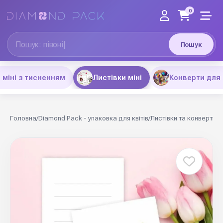
0
Пошук
 міні з тисненням
Листівки міні
Конверти для
Головна
/
Diamond Pack - упаковка для квітів
/
Листівки та конверти
/
Л