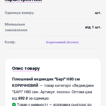
Одиниця виміру:
шт.
Мінімальне
від 1 шт.
замовлення:
Колір:
Коричневий (brown)
Опис товару
Плюшевий ведмедик "Барі" Н80 см
КОРИЧНЕВИЙ
— товар категорії «Ведмедики
"БАРІ" Н80 см». Артикул:
. Оптова ціна
9000984
від
692 ₴
за одиницю.
Товар у наявності — відправка cьогодні до