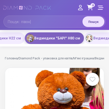
0
Пошук
ики H22 см
Ведмедики "БАРІ" Н80 см
Ведмедик
Головна
/
Diamond Pack - упаковка для квітів
/
М'які іграшки
/
Ведмедик