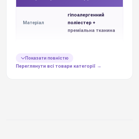
гіпоалергенний
поліестер +
Матеріал
преміальна тканина
Н 80 см
Розмір
Показати повністю
Ціна вказана
Переглянути всі товари категорії →
1 одиницю
за
неймовірний
подарунок та
Призначення
додаток до квітів
Кольорова
11 ніжних відтінків
гама