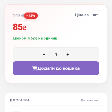
Ціна за 1 шт.
147 ₴
−42%
85
₴
Економія
62 ₴
на одиниці
−
+
Додати до кошика
ДОСТАВКА
Детальніше →