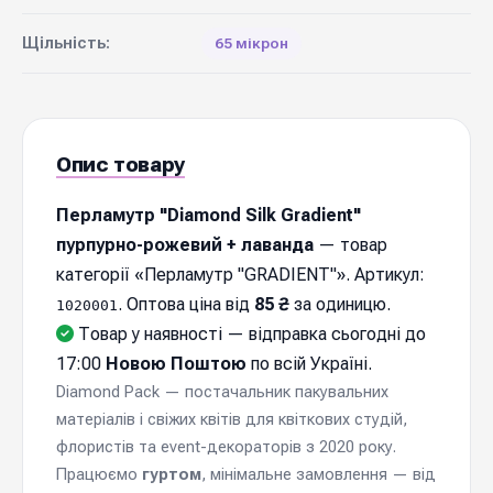
Щільність:
65 мікрон
Опис товару
Перламутр "Diamond Silk Gradient"
пурпурно-рожевий + лаванда
— товар
категорії «Перламутр "GRADIENT"». Артикул:
. Оптова ціна від
85 ₴
за одиницю.
1020001
Товар у наявності — відправка cьогодні до
17:00
Новою Поштою
по всій Україні.
Diamond Pack — постачальник пакувальних
матеріалів і свіжих квітів для квіткових студій,
флористів та event-декораторів з 2020 року.
Працюємо
гуртом
, мінімальне замовлення — від