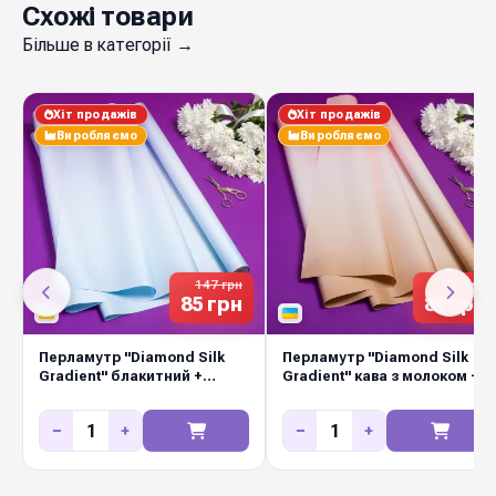
надходження, вигідні оптові ціни для
Схожі товари
флористичних салонів, маркетів і декораторів.
Більше в категорії →
Швидка відправка Новою Поштою по всій
Україні.
Хіт продажів
Хіт продажів
Виробляємо
Виробляємо
147 грн
147 грн
85 грн
85 грн
Перламутр "Diamond Silk
Перламутр "Diamond Silk
Gradient" блакитний +
Gradient" кава з молоком +
барвінок
рожевий
−
+
−
+