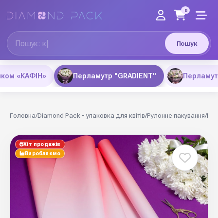
0
Пошук
нком «КАФІН»
Перламутр "GRADIENT"
Перламут
Головна
/
Diamond Pack - упаковка для квітів
/
Рулонне пакування
/
Пер
Хіт продажів
Виробляємо