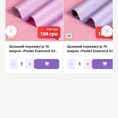
17 пастельних
Кольорова гама
відтінків
130 грн
130 грн
104 грн
104 грн
перехід із одного
Особливість
кольору в інший
Щільний перламутр 70
Щільний перламутр 70
мікрон «Pastel Diamond Silk»
мікрон «Pastel Diamond Silk»
немає
Лавандовий
Аналоги у світі
Барвінок
−
+
−
+
100 %
Вологостійкість
ТОВ "ПАКІНГ-
Виробник
ФЛАВЕР"
Замовляйте у Diamond Pack — стабільна
наявність на складі у Києві, щотижневі нові