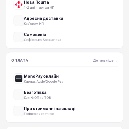
Нова Пошта
1-2 дні · тарифи НП
Адресна доставка
Кур'єром НП
Самовивіз
Софіївська Борщагівка
ОПЛАТА
Детальніше →
MonoPay онлайн
Картка, Apple/Google Pay
Безготівка
Для ФОП та ТОВ
При отриманні на складі
Готівкою / карткою