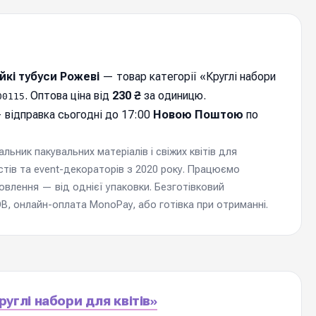
йкі тубуси Рожеві
— товар категорії «Круглі набори
. Оптова ціна від
230 ₴
за одиницю.
00115
 відправка cьогодні до 17:00
Новою Поштою
по
ьник пакувальних матеріалів і свіжих квітів для
стів та event-декораторів з 2020 року. Працюємо
мовлення — від однієї упаковки. Безготівковий
, онлайн-оплата MonoPay, або готівка при отриманні.
углі набори для квітів»