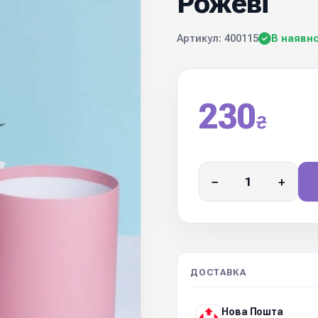
Рожеві
Артикул: 400115
В наявно
230
₴
−
+
ДОСТАВКА
Нова Пошта