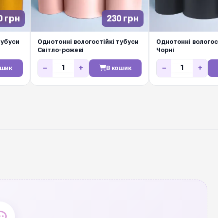
0 грн
230 грн
тубуси
Однотонні вологостійкі тубуси
Однотонні вологос
Світло-рожеві
Чорні
−
+
−
+
ошик
В кошик