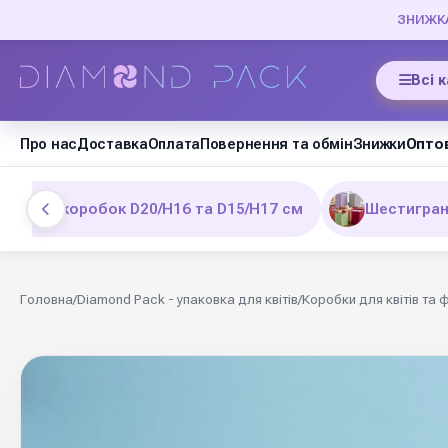
ЗНИЖКА 
Всі 
Про нас
Доставка
Оплата
Повернення та обмін
Знижки
Оптов
итових коробок D20/Н16 та D15/Н17 см
Шестигран
Головна
/
Diamond Pack - упаковка для квітів
/
Коробки для квітів та 