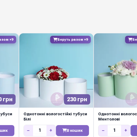
Круглі набори для кв
композицій, подарунков
якісним ламінуванням в
не деформуючись при т
подарунок готовим до
азом ×9
Беруть разом ×9
Бе
Замовляйте оптом у Dia
щотижневі нові колекці
0 грн
230 грн
тубуси
Однотонні вологостійкі тубуси
Однотонні вологос
Білі
Ментолові
−
+
−
+
ошик
В кошик