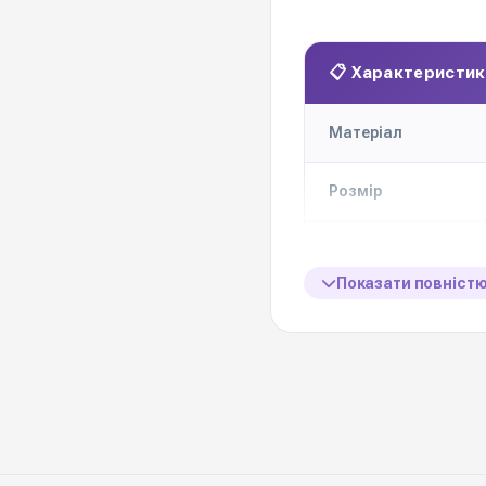
📋 Характеристик
Матеріал
Розмір
Кількість в наборі
Показати повніст
Кольорова гама
Ціна вказана за наб
Виробник