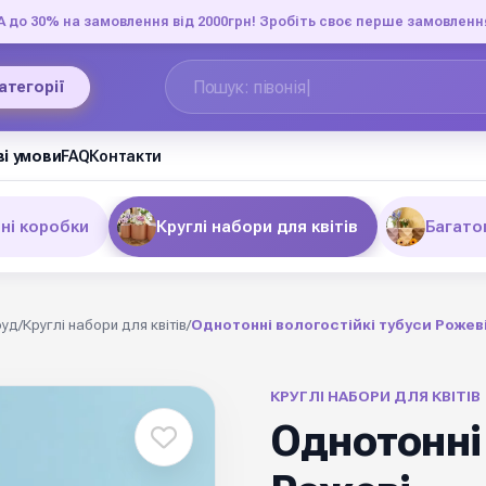
до 30% на замовлення від 2000грн! Зробіть своє перше замовленн
категорії
і умови
FAQ
Контакти
ні коробки
Круглі набори для квітів
Багато
фуд
/
Круглі набори для квітів
/
Однотонні вологостійкі тубуси Рожев
КРУГЛІ НАБОРИ ДЛЯ КВІТІВ
Однотонні 