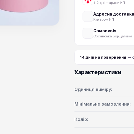
1-2 дні · тарифи НП
Адресна доставк
Кур'єром НП
Самовивіз
Софіївська Борщагівка
14 днів на повернення
— о
Характеристики
Одиниця виміру:
Мінімальне замовлення:
Колір: