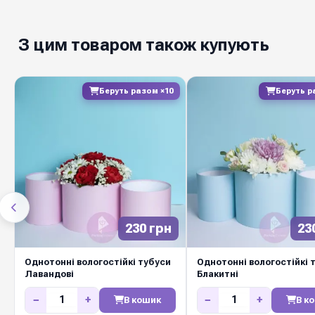
З цим товаром також купують
Беруть разом ×10
Беруть р
230 грн
23
Однотонні вологостійкі тубуси
Однотонні вологостійкі 
Лавандові
Блакитні
−
+
−
+
В кошик
В к