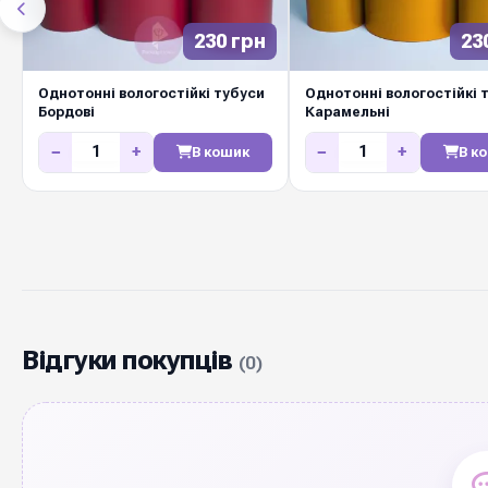
230 грн
23
Однотонні вологостійкі тубуси
Однотонні вологостійкі 
Бордові
Карамельні
−
+
−
+
В кошик
В к
Відгуки покупців
(0)