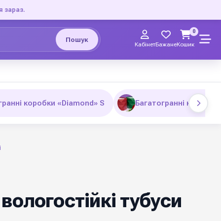
я зараз.
0
Пошук
Кабінет
Бажане
Кошик
гранні коробки «Diamond» S
Багатогранні коробки
і
вологостійкі тубуси