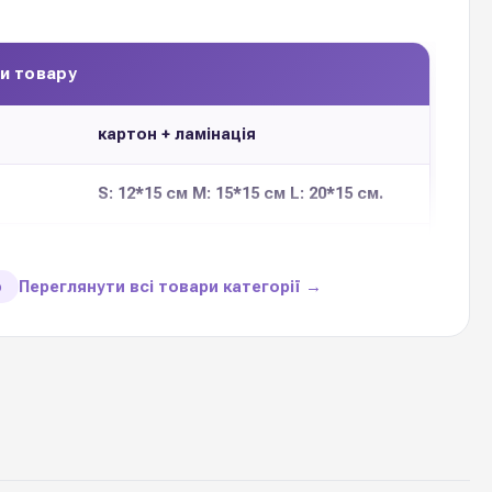
и товару
картон + ламінація
S: 12*15 см M: 15*15 см L: 20*15 см.
3 шт
Переглянути всі товари категорії →
ю
12 пастельних відтінків
3 шт
ір
ТОВ PackingFlower, Україна