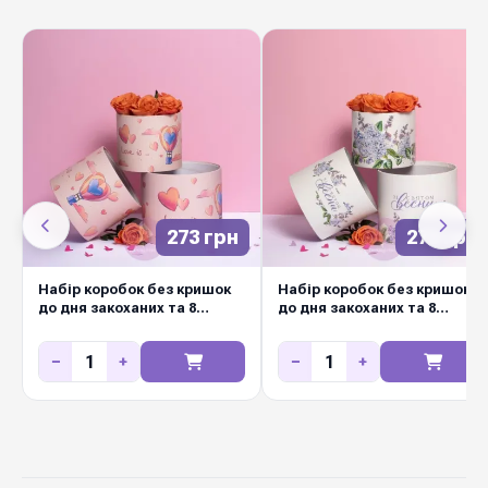
подарункових букетів та food-flower боксів.
Міцний картон з якісним ламінуванням
витримує вагу квітів, фруктів і флористичного
оазиса, не деформуючись при
транспортуванні. Виразний дизайн робить
кожен подарунок готовим до вручення — не
потребує додаткового декору. Замовляйте
оптом у Diamond Pack: стабільна наявність на
складі в Києві, щотижневі нові колекції, вигідні
273 грн
273 грн
ціни для флористів і декораторів.
Набір коробок без кришок
Набір коробок без кришок
до дня закоханих та 8
до дня закоханих та 8
березня ( 3 шт ) # 4
березня ( 3 шт ) # 7
−
+
−
+