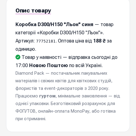
Опис товару
Коробка D300/H150 "Льон" синя
— товар
категорії «Коробки D300/H150 "Льон"».
Артикул:
. Оптова ціна від
188 ₴
за
77752181
одиницю.
Товар у наявності — відправка cьогодні до
17:00
Новою Поштою
по всій Україні.
Diamond Pack — постачальник пакувальних
матеріалів і свіжих квітів для квіткових студій,
флористів та event-декораторів з 2020 року.
Працюємо
гуртом
, мінімальне замовлення — від
однієї упаковки. Безготівковий розрахунок для
ФОП/ТОВ, онлайн-оплата MonoPay, або готівка
при отриманні.