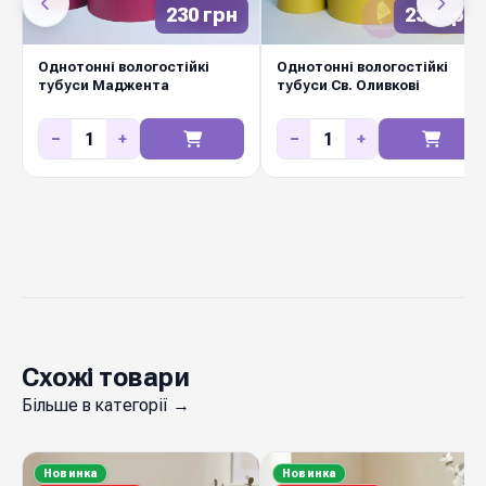
оптом у Diamond Pack: стабільна наявність на
230 грн
230 грн
складі в Києві, щотижневі нові колекції, вигідні
Однотонні вологостійкі
Однотонні вологостійкі
ціни для флористів і декораторів.
тубуси Маджента
тубуси Св. Оливкові
−
+
−
+
Схожі товари
Більше в категорії →
Новинка
Новинка