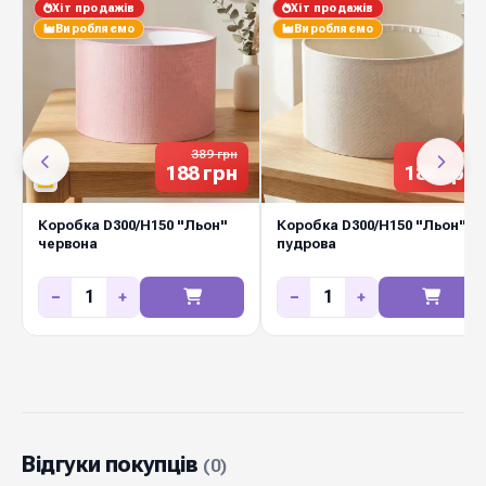
Хіт продажів
Хіт продажів
Виробляємо
Виробляємо
389 грн
389 грн
188 грн
188 грн
Коробка D300/H150 "Льон"
Коробка D300/H150 "Льон"
червона
пудрова
−
+
−
+
Відгуки покупців
(0)