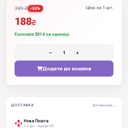
Ціна за 1 шт.
389 ₴
−52%
188
₴
Економія
201 ₴
на одиниці
−
+
Додати до кошика
ДОСТАВКА
Детальніше →
Нова Пошта
1-2 дні · тарифи НП