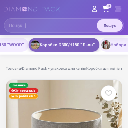
0
Пошук
H150 "WOOD"
Коробки D300/H150 "Льон"
Набори 
Головна
/
Diamond Pack - упаковка для квітів
/
Коробки для квітів та 
Новинка
Хіт продажів
Виробляємо