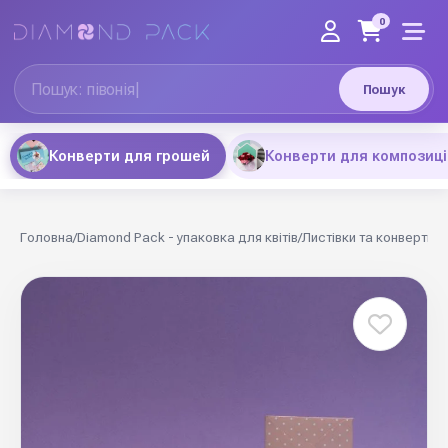
0
Пошук
Конверти для грошей
Конверти для композиці
Головна
/
Diamond Pack - упаковка для квітів
/
Листівки та конверти
/
К