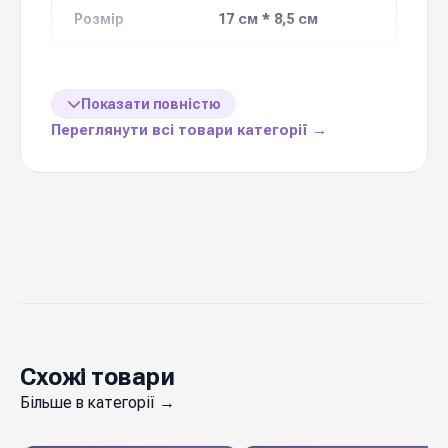
17 см * 8,5 см
Розмір
Кількість в
10 шт
упаковці
Показати повністю
Переглянути всі товари категорії →
Ціна вказана
1 упаковку
за
34 дизайни
Колекція
Україна
Виробник
Конверти для грошей
— елегантний спосіб
передати теплі слова разом із квітами. Якісний
Схожі товари
щільний картон, охайний друк, приємний на
Більше в категорії →
дотик матеріал та сучасний дизайн роблять
листівку повноцінною частиною подарунка.