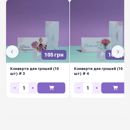
Підходить для весіль, днів народження,
корпоративних свят, ювілеїв та щоденних
флористичних замовлень. Замовляйте оптом у
Diamond Pack — різноманітний асортимент на
будь-яку подію.
105 грн
105 грн
Конверти для грошей (10
Конверти для грошей (10
шт) # 3
шт) # 4
−
+
−
+