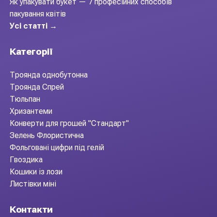
Як упакувати букет — 7 професійних способів
пакування квітів
Усі статті →
Категорії
Троянда однобутонна
Троянда Спрей
Тюльпан
Хризантеми
Конверти для грошей "Стандарт"
Зелень Флористична
Фольговані цифри під гелій
Гвоздика
Кошики із лози
Листівки міні
Контакти