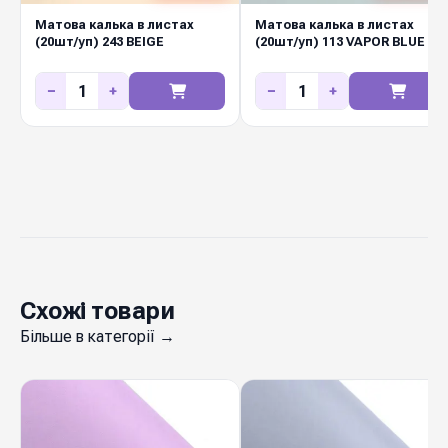
еластичність при складанні заломів, висока
Матова калька в листах
Матова калька в листах
(20шт/уп) 243 BEIGE
(20шт/уп) 113 VAPOR BLUE
вологостійкість. Матеріал добре тримає
форму букета, не рветься і не плямить руки.
−
+
−
+
Diamond Pack постачає його оптом з
регулярним оновленням колекцій — у складі в
Києві завжди є актуальні відтінки для
флористичних салонів і маркетів.
Схожі товари
Більше в категорії →