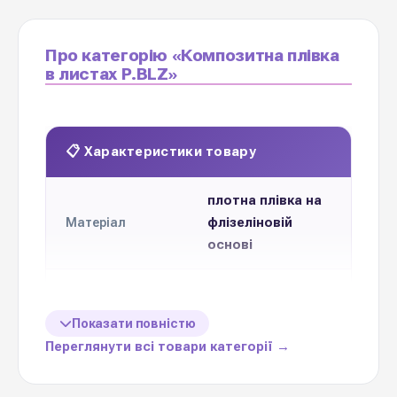
Про категорію «Композитна плівка
в листах Р.BLZ»
📋 Характеристики товару
плотна плівка на
флізеліновій
Матеріал
основі
90 г/м2
Щільність
Показати повністю
100 %
Вологостійкість
Переглянути всі товари категорії →
60 см * 60 см
Розмір листа