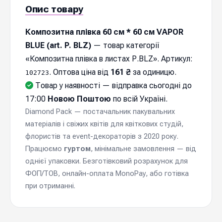
Опис товару
Композитна плівка 60 см * 60 см VAPOR
BLUE (art. P. BLZ)
— товар категорії
«Композитна плівка в листах Р.BLZ». Артикул:
. Оптова ціна від
161 ₴
за одиницю.
102723
Товар у наявності — відправка cьогодні до
17:00
Новою Поштою
по всій Україні.
Diamond Pack — постачальник пакувальних
матеріалів і свіжих квітів для квіткових студій,
флористів та event-декораторів з 2020 року.
Працюємо
гуртом
, мінімальне замовлення — від
однієї упаковки. Безготівковий розрахунок для
ФОП/ТОВ, онлайн-оплата MonoPay, або готівка
при отриманні.