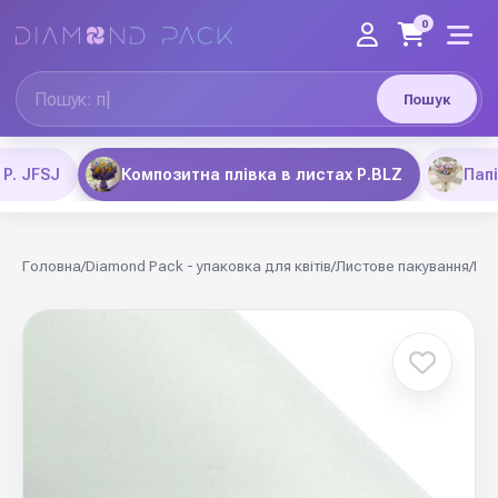
0
Пошук
P. JFSJ
Композитна плівка в листах Р.BLZ
Пап
Головна
/
Diamond Pack - упаковка для квітів
/
Листове пакування
/
Ком