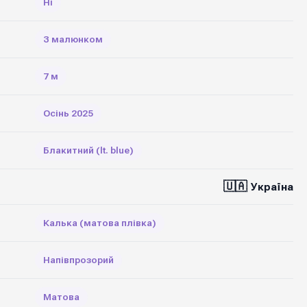
Ні
З малюнком
7 м
Осінь 2025
Блакитний (lt. blue)
🇺🇦
Україна
Калька (матова плівка)
Напівпрозорий
Матова