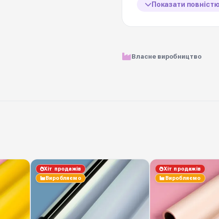
Показати повніст
📋 Характеристик
Матеріал
Власне виробництво
Розмір рулону
Ціна вказана за
Щільність
Кольорова гама
Хіт продажів
Хіт продажів
Вологостійкість
Виробляємо
Виробляємо
Виробник