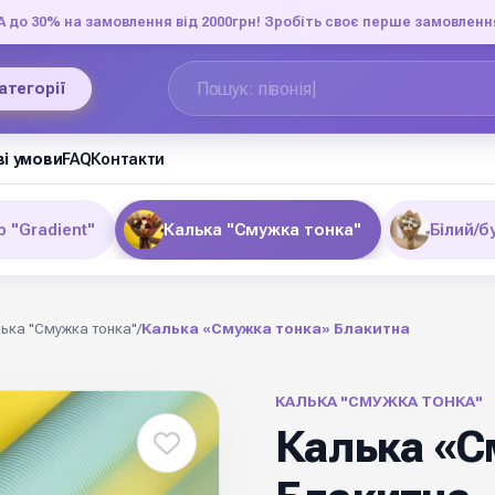
до 30% на замовлення від 2000грн! Зробіть своє перше замовленн
категорії
і умови
FAQ
Контакти
 "Gradient"
Калька "Смужка тонка"
Білий/б
ька "Смужка тонка"
/
Калька «Смужка тонка» Блакитна
КАЛЬКА "СМУЖКА ТОНКА"
Калька «С