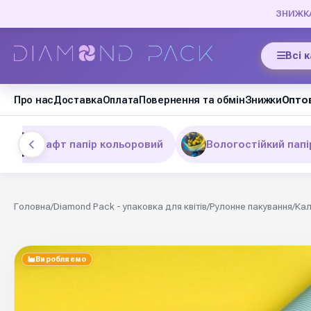
ЗНИЖКА 
Всі 
Про нас
Доставка
Оплата
Повернення та обмін
Знижки
Оптов
Крафт папір кольоровий
Вологостійкий папір
Головна
/
Diamond Pack - упаковка для квітів
/
Рулонне пакування
/
Кал
Виробляємо