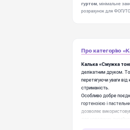
гуртом
, мінімальне за
розрахунок для ФОП/ТОВ
Про категорію «К
Калька «Смужка тон
делікатним друком. То
перетягуючи уваги від к
стриманість.
Особливо добре поєдн
гортензією і пастельни
дозволяє використовув
для невеликих дизайне