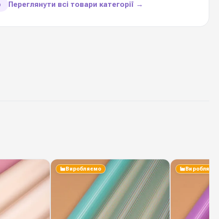
Переглянути всі товари категорії →
ю
и товару
ламінована плівка + друк
70 см * 7 метрів
1 рулон
40 мікрон
10 пастельних відтінків
Виробляємо
Виробляєм
100 %
ТОВ "ПАКІНГ-ФЛАВЕР"