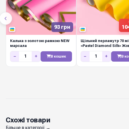
93 грн
10
Калька з золотою рамкою NEW
Щільний перламутр 70 м
марсала
«Pastel Diamond Silk» Жо
−
+
−
+
В кошик
В к
Схожі товари
Більше в категорії →