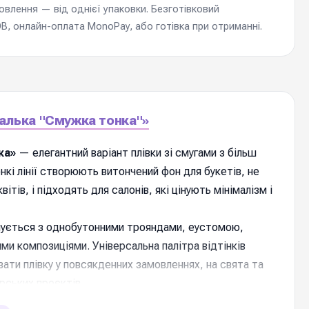
мовлення — від однієї упаковки. Безготівковий
, онлайн-оплата MonoPay, або готівка при отриманні.
алька "Смужка тонка"»
ка»
— елегантний варіант плівки зі смугами з більш
нкі лінії створюють витончений фон для букетів, не
вітів, і підходять для салонів, які цінують мінімалізм і
ується з однобутонними трояндами, еустомою,
ми композиціями. Універсальна палітра відтінків
ати плівку у повсякденних замовленнях, на свята та
рських проєктів.