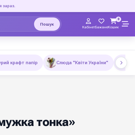
я зараз.
0
Пошук
Кабінет
Бажане
Кошик
урий крафт папір
Слюда "Квіти України"
Кал
мужка тонка»