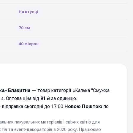
На втулці
70 см
40 мікрон
ка» Блакитна
— товар категорії «Калька "Смужка
. Оптова ціна від
91 ₴
за одиницю.
14
 відправка cьогодні до 17:00
Новою Поштою
по
ьник пакувальних матеріалів і свіжих квітів для
стів та event-декораторів з 2020 року. Працюємо