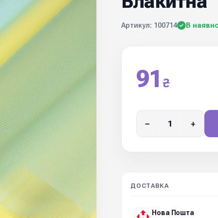
Блакитна
Артикул: 100714
В наявно
91
₴
−
+
ДОСТАВКА
Нова Пошта