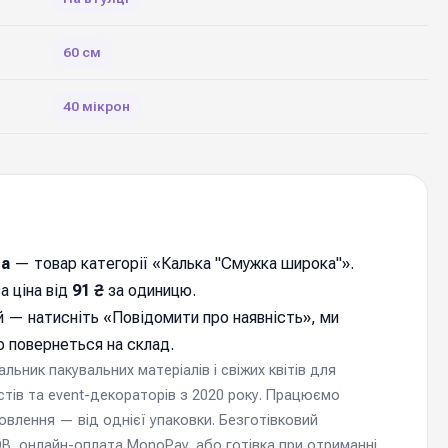
60 см
40 мікрон
ла
— товар категорії «Калька "Смужка широка"».
а ціна від
91 ₴
за одиницю.
 — натисніть «
Повідомити про наявність
», ми
 повернеться на склад.
ьник пакувальних матеріалів і свіжих квітів для
стів та event-декораторів з 2020 року. Працюємо
мовлення — від однієї упаковки. Безготівковий
, онлайн-оплата MonoPay, або готівка при отриманні.