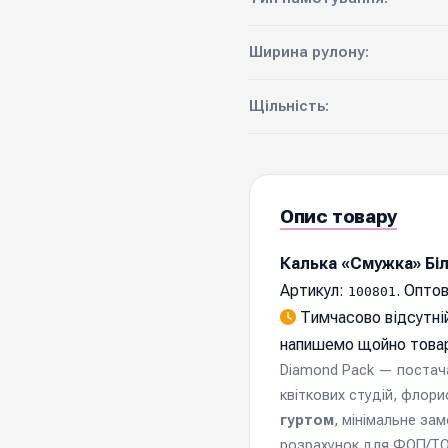
Ширина рулону:
Щільність:
Опис товару
Калька «Смужка» Бі
Артикул:
. Оптов
100801
Тимчасово відсутній
напишемо щойно товар
Diamond Pack — постачал
квіткових студій, флори
гуртом
, мінімальне за
розрахунок для ФОП/ТОВ