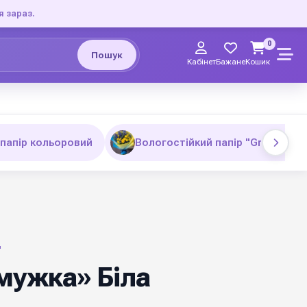
я зараз.
0
Пошук
Кабінет
Бажане
Кошик
папір кольоровий
Вологостійкий папір "Gradient"
"
мужка» Біла