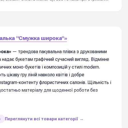
Калька "Смужка широка"»
рока»
— трендова пакувальна плівка з друкованими
 надає букетам графічний сучасний вигляд. Відмінне
ичних моно-букетів і композицій у стилі modern.
 цікаву гру ліній навколо квітів і добре
stagram-контенту флористичних салонів. Щільність і
достатньо матеріалу для щоденної роботи без
и товару
Переглянути всі товари категорії →
ю