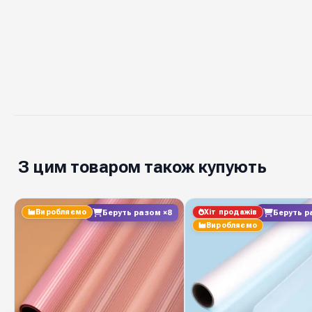
З цим товаром також купують
Виробляємо
Хіт продажів
Беруть разом ×8
Беруть р
Виробляємо