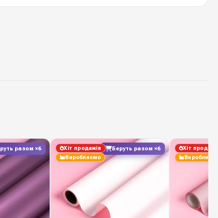
ламінована плівка з малюнком
60 см * 9 метрів
1 рулон
40 мікрон
6 відтінків
100 %
Хіт продажів
Хіт продажі
руть разом ×6
Беруть разом ×6
Виробляємо
Виробляєм
Україна
ack — стабільна наявність на складі у Києві,
ення, вигідні оптові ціни для флористичних салонів,