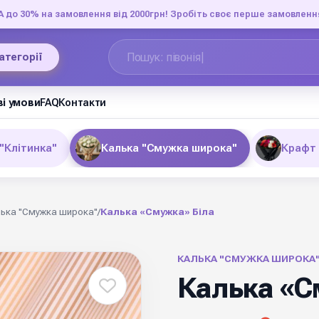
до 30% на замовлення від 2000грн! Зробіть своє перше замовленн
категорії
і умови
FAQ
Контакти
"Клітинка"
Калька "Смужка широка"
Крафт 
ька "Смужка широка"
/
Калька «Смужка» Біла
КАЛЬКА "СМУЖКА ШИРОКА
Калька «С