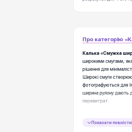
Про категорію «
Калька «Смужка ши
широкими смугами, яка
рішення для мінімаліст
Широкі смуги створюють
фотографуються для In
ширина рулону дають 
перевитрат.
📋 Характеристик
Показати повніст