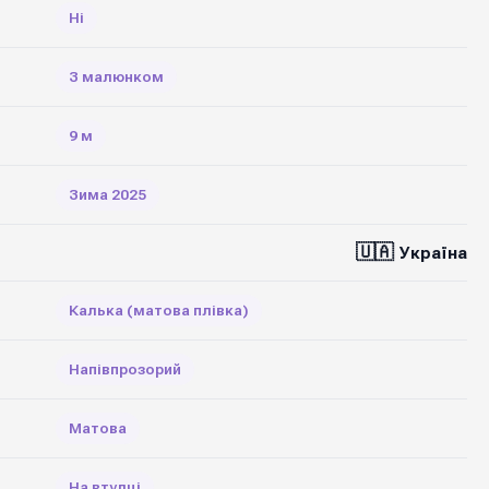
Ні
З малюнком
9 м
Зима 2025
🇺🇦
Україна
Калька (матова плівка)
Напівпрозорий
Матова
На втулці