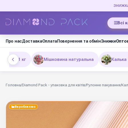
ЗНИЖКА 
Всі 
Про нас
Доставка
Оплата
Повернення та обмін
Знижки
Оптов
00 см / 1 кг
Мішковина натуральна
Калька 
Головна
/
Diamond Pack - упаковка для квітів
/
Рулонне пакування
/
Кал
Виробляємо