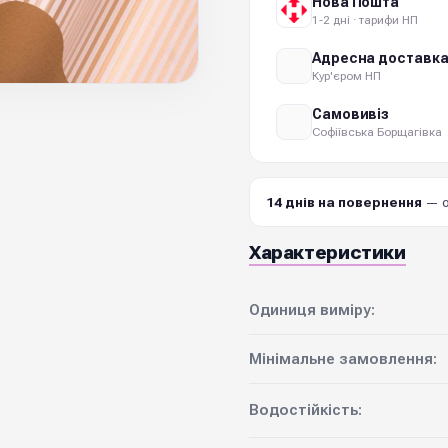
Нова Пошта
1-2 дні · тарифи НП
Адресна доставк
Кур'єром НП
Самовивіз
Софіївська Борщагівка
14 днів на повернення
— о
Характеристики
Одиниця виміру:
Мінімальне замовлення:
Водостійкість: