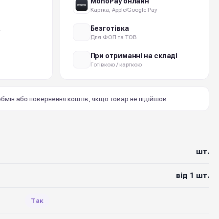
MonoPay онлайн
Картка, Apple/Google Pay
а
Безготівка
Для ФОП та ТОВ
При отриманні на складі
Готівкою / карткою
бмін або повернення коштів, якщо товар не підійшов
шт.
від 1 шт.
Так