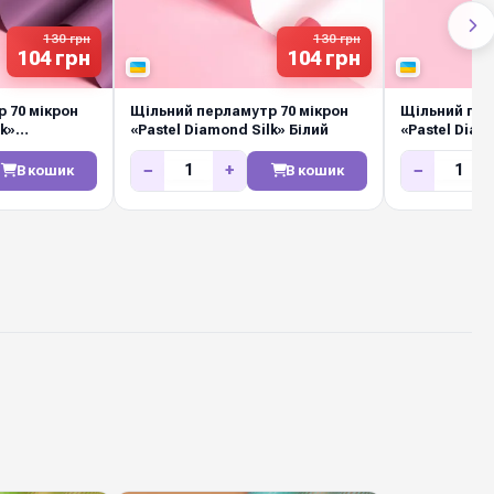
в. Швидка відправка Новою Поштою по всій Україні.
130 грн
130 грн
104 грн
104 грн
 70 мікрон
Щільний перламутр 70 мікрон
Щільний пер
lk»
«Pastel Diamond Silk» Білий
«Pastel Diam
NEW
−
+
−
В кошик
В кошик