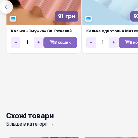
91 грн
9
Калька «Смужка» Св. Рожевий
Калька однотонна Мато
−
+
−
+
В кошик
В к
Схожі товари
Більше в категорії →