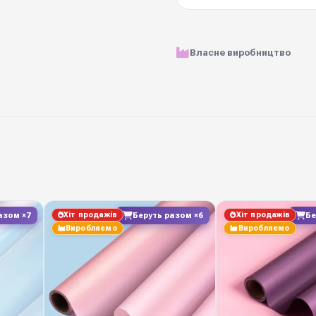
Матеріал
Розмір рулону
Власне виробництво
Ціна вказана за
Щільність
Кольорова гама
Вологостійкість
Хіт продажів
Хіт продажів
азом ×7
Беруть разом ×6
Бе
Виробляємо
Виробляємо
Виробник
Замовляйте у Diamond P
щотижневі нові надходж