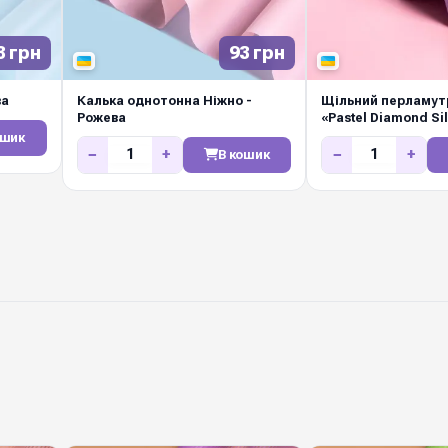
маркетів і декораторі
3 грн
93 грн
ва
Калька однотонна Ніжно -
Щільний перламутр
Рожева
«Pastel Diamond Si
Фіолетовий
ошик
−
+
−
+
В кошик