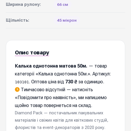
Ширина рулону:
66 см
Щільність:
45 мікрон
Опис товару
Калька однотонна матова 50м.
— товар
категорії «Калька однотонна 50м.». Артикул:
. Оптова ціна від
730 ₴
за одиницю.
103101
Тимчасово відсутній — натисніть
«
Повідомити про наявність
», ми напишемо
щойно товар повернеться на склад.
Diamond Pack — постачальник пакувальних
матеріалів і свіжих квітів для квіткових студій,
флористів та event-декораторів з 2020 року.