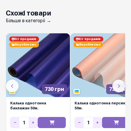
Схожі товари
Більше в категорії →
Хіт продажів
Хіт продажів
Виробляємо
Виробляємо
730 грн
730 грн
Калька однотонна
Калька однотонна персик
баклажан 50м.
50м.
−
+
−
+