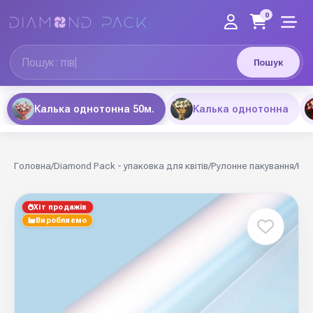
0
Пошук
Калька однотонна 50м.
Калька однотонна
Головна
/
Diamond Pack - упаковка для квітів
/
Рулонне пакування
/
Кал
Хіт продажів
Виробляємо