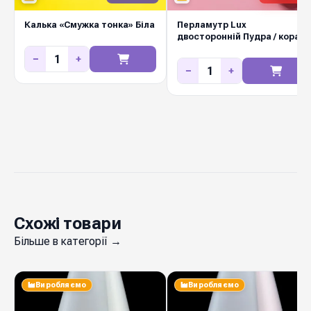
100%
Вологостійкість
Калька «Смужка тонка» Біла
Перламутр Lux
двосторонній Пудра / корал
Україна
Виробник
мат
−
+
−
+
Замовляйте у Diamond Pack — стабільна
наявність на складі у Києві, щотижневі нові
надходження, вигідні оптові ціни для
флористичних салонів, маркетів і декораторів.
Швидка відправка Новою Поштою по всій
Україні.
Схожі товари
Більше в категорії →
Виробляємо
Виробляємо