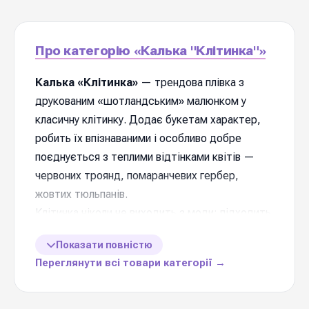
Про категорію «Калька "Клітинка"»
Калька «Клітинка»
— трендова плівка з
друкованим «шотландським» малюнком у
класичну клітинку. Додає букетам характер,
робить їх впізнаваними і особливо добре
поєднується з теплими відтінками квітів —
червоних троянд, помаранчевих гербер,
жовтих тюльпанів.
Клітинка ніколи не виходить з моди: підходить
для повсякденних букетів, подарункових
Показати повністю
композицій на свята і для магазинів, які
Переглянути всі товари категорії →
шукають пакування з характером.
Універсальна ширина рулону і зручна щільність
для щоденної роботи.