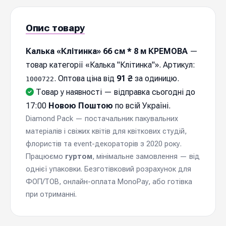
Опис товару
Калька «Клітинка» 66 см * 8 м КРЕМОВА
—
товар категорії «Калька "Клітинка"». Артикул:
. Оптова ціна від
91 ₴
за одиницю.
1000722
Товар у наявності — відправка cьогодні до
17:00
Новою Поштою
по всій Україні.
Diamond Pack — постачальник пакувальних
матеріалів і свіжих квітів для квіткових студій,
флористів та event-декораторів з 2020 року.
Працюємо
гуртом
, мінімальне замовлення — від
однієї упаковки. Безготівковий розрахунок для
ФОП/ТОВ, онлайн-оплата MonoPay, або готівка
при отриманні.