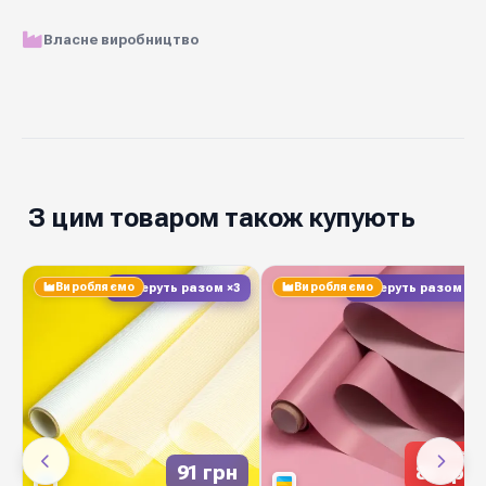
Власне виробництво
📋 Характеристики товару
ламінована
матова плівка з
Матеріал
малюнком
З цим товаром також купують
66 см * 8 метрів
Розмір рулону
Виробляємо
Виробляємо
Беруть разом ×3
Беруть разом ×3
1 рулон
Ціна вказана за
40 мікрон
Щільність
Колекція
14 відтінків
кольорів
149 грн
91 грн
85 грн