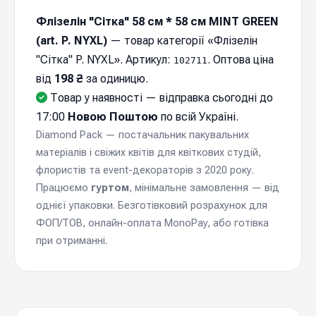
Флізелін "Сітка" 58 см * 58 см MINT GREEN
(art. P. NYXL)
— товар категорії «Флізелін
"Сітка" P. NYXL». Артикул:
. Оптова ціна
102711
від
198 ₴
за одиницю.
Товар у наявності — відправка cьогодні до
17:00
Новою Поштою
по всій Україні.
Diamond Pack — постачальник пакувальних
матеріалів і свіжих квітів для квіткових студій,
флористів та event-декораторів з 2020 року.
Працюємо
гуртом
, мінімальне замовлення — від
однієї упаковки. Безготівковий розрахунок для
ФОП/ТОВ, онлайн-оплата MonoPay, або готівка
при отриманні.