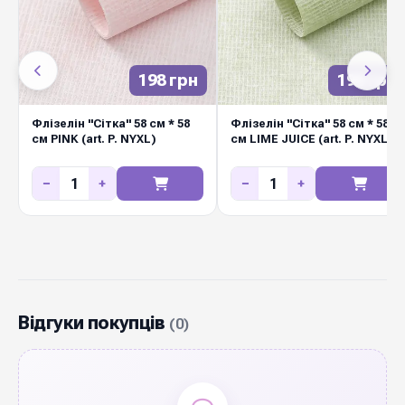
198 грн
198 грн
Флізелін "Сітка" 58 см * 58
Флізелін "Сітка" 58 см * 58
см PINK (art. P. NYXL)
см LIME JUICE (art. P. NYXL)
−
+
−
+
Відгуки покупців
(0)