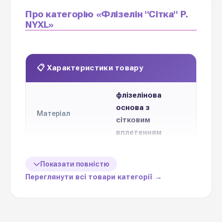
Про категорію «Флізелін "Сітка" P.
NYXL»
📋 Характеристики товару
флізелінова
основа з
Матеріал
сітковим
вплетенням
80 г/м2
Щільність
Показати повністю
Переглянути всі товари категорії →
58 см * 58 см
Розмір листа
100 %
Вологостійкість