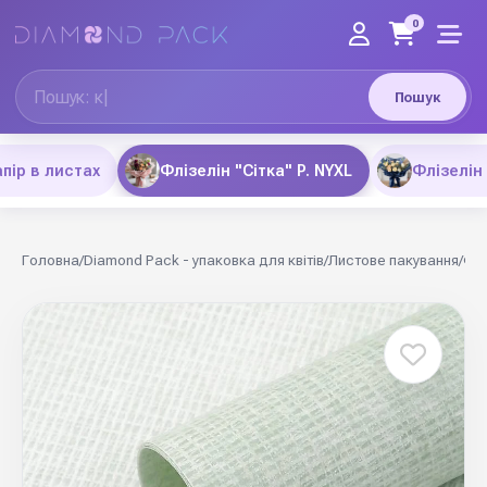
0
Пошук
пір в листах
Флізелін "Сітка" P. NYXL
Флізелін
Головна
/
Diamond Pack - упаковка для квітів
/
Листове пакування
/
Флі