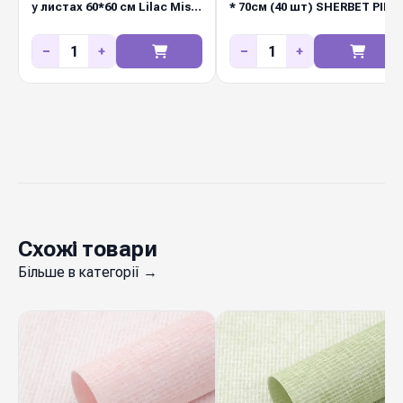
у листах 60*60 см Lilac Mist
* 70см (40 шт) SHERBET PINK
форму букета, не рветься і не плямить руки.
(пудровий) (20шт/упак)
Diamond Pack постачає його оптом з
−
+
−
+
регулярним оновленням колекцій — у складі в
Києві завжди є актуальні відтінки для
флористичних салонів і маркетів.
Схожі товари
Більше в категорії →